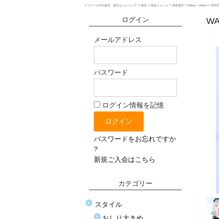
>
>
>
>
>
WAX
ラブドール中古販売・処分ならレイシア
商品
商品ジャンル
身長選択
155cm～160cm
ログイン
WA
メールアドレス
パスワード
ログイン情報を記憶
パスワードをお忘れですか
?
新規ご入会はこちら
カテゴリー
スタイル
おしり大きめ