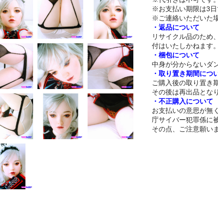
※お支払い期限は3
※ご連絡いただいた
・返品について
リサイクル品のため
付はいたしかねます
・梱包について
中身が分からないダ
・取り置き期間につ
ご購入後の取り置き期
その後は再出品とな
・不正購入について
お支払いの意思が無
庁サイバー犯罪係に
その点、ご注意願い