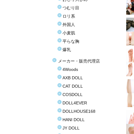
つむり目
ロリ系
外国人
小麦肌
平らな胸
爆乳
メーカー・販売代理店
4Woods
AXB DOLL
CAT DOLL
COSDOLL
DOLL4EVER
DOLLHOUSE168
HANI DOLL
JY DOLL