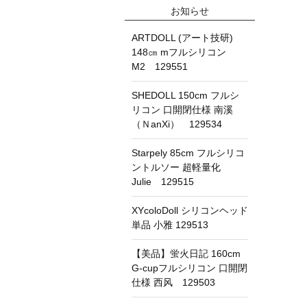
お知らせ
ARTDOLL (アート技研)
148㎝ mフルシリコン
M2 129551
SHEDOLL 150cm フルシ
リコン 口開閉仕様 南溪
（ＮanXi） 129534
Starpely 85cm フルシリコ
ントルソー 超軽量化
Julie 129515
XYcoloDoll シリコンヘッド
単品 小雅 129513
【美品】蛍火日記 160cm
G-cupフルシリコン 口開閉
仕様 西风 129503