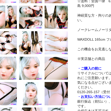
☆送料：全国一律 6,0
島 9,000円
神経質な方・拘りの
い。
ノークレームノーリ
WAXDOLL 165cm
この機会をお見逃し
※実店舗との商品
・ご購入の前に
リサイクルについて
れにご注意願います
気になる点がござい
ください。
0120-265-157（受付 
・お支払い方法につ
銀行振込（前払い）
です。
※代引きは不可です