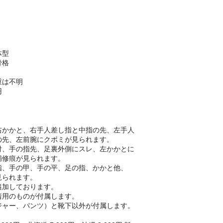
一体型
新骨格
重は不明
円
右かかと、右手人差し指と中指の先、左手人
の先、左前腕にクボミが見られます。
付、手の指先、足裏外側にスレ、左かかとに
補修痕が見られます。
指、手の甲、手の平、足の指、かかと他、
見られます。
追加しております。
着用のものが付属します。
ジャー、パンツ）と靴下以外が付属します。