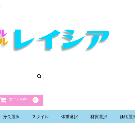
）
カートの中
0
身長選択
スタイル
体重選択
材質選択
価格選