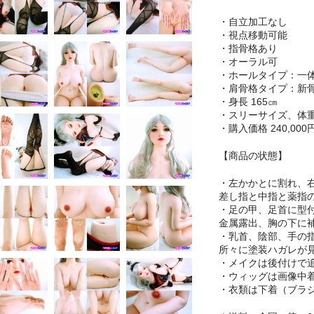
・自立加工なし
・視点移動可能
・指骨格あり
・オーラル可
・ホールタイプ：
・肩骨格タイプ：
・身長 165㎝
・スリーサイズ、体
・購入価格 240,000
【商品の状態】
・左かかとに割れ、
差し指と中指と薬指
・足の甲、足首に型
金属露出、胸の下に
・乳首、陰部、手の
所々に塗装ハガレが
・メイクは後付けで
・ウィッグは画像中
・衣類は下着（ブラ