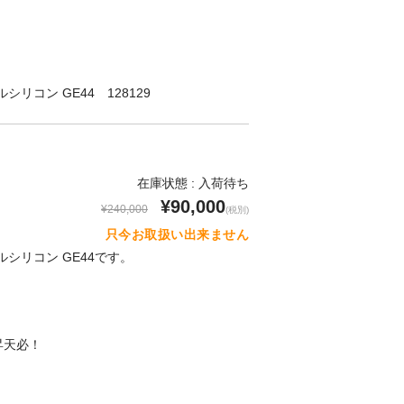
フルシリコン GE44 128129
在庫状態 : 入荷待ち
¥90,000
¥240,000
(税別)
只今お取扱い出来ません
 フルシリコン GE44です。
】
昇天必！
！