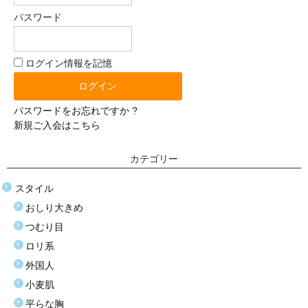
体重選択
パスワード
0-10kg
ログイン情報を記憶
10-20kg
21-30kg
パスワードをお忘れですか ?
31-40kg
新規ご入会はこちら
41-50kg
カテゴリー
51-60kg
スタイル
おしり大きめ
材質選択
つむり目
シリコン
ロリ系
外国人
TPE（エラストラマー）
小麦肌
ぬいぐるみ（布）
平らな胸