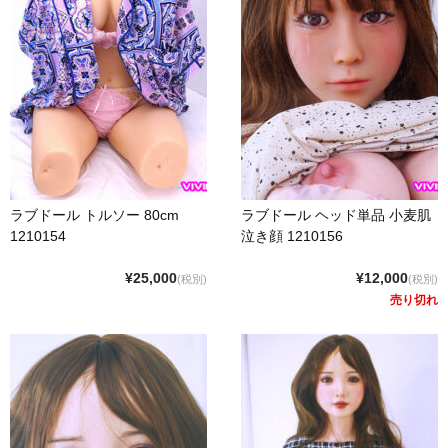
フレンド技研（ミクロメイド）
人造人RZR DOLL
Sanhui Doll
Sino DOLL
XYcolo Doll
ラブドール トルソー 80cm
ラブドール ヘッド単品 小麦肌
WM DOLL
1210154
泣き顔 1210156
CAT DOLL
¥25,000
¥12,000
(税別)
(税別)
売り切れ
KISS DOLL
DOLLHOUSE168
JY DOLL
PIPER DOLL