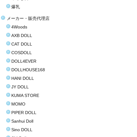
爆乳
塩化ビニール（プラスティック）
メーカー・販売代理店
価格選択
4Woods
3万円以下
AXB DOLL
CAT DOLL
3万〜8万円
COSDOLL
8万〜9万円
DOLL4EVER
DOLLHOUSE168
9万〜11万円
HANI DOLL
11万〜13万円
JY DOLL
KUMA STORE
13万〜15万円
MOMO
15万〜17万円
PIPER DOLL
Sanhui Doll
17万〜19万円
Sino DOLL
19万円以上