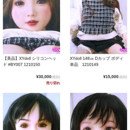
eles
DOLL4EVER
アップルトレーディングカンパニー
KUMA STORE
【美品】XYdoll シリコンヘッ
XYdoll 148㎝ Dカップ ボディ
ベルドール東京
ド #BY007 1210150
単品 1210149
ラモンドール
¥30,000
¥15,000
(税別)
(税別)
売り切れ
パーフェクトボディ
AXB DOLL
NF DOLL
Lexenjoy