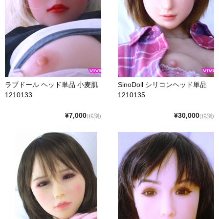
リップロップ
下半身
木偶の坊
A-ONE
ラブドール ヘッド単品 小麦肌
SinoDoll シリコンヘッド単品
身長選択
1210133
1210135
100cm以下
¥7,000
¥30,000
(税別)
(税別)
110cm～130cm
135cm～150cm
155cm～160cm
170cm以上
ヘッド