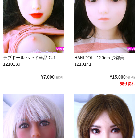
SM Doll
Qita Doll
POdoll
HANI DOLL
CRYSTAL DOLL
ラブドール ヘッド単品 C-1
HANIDOLL 120cm 沙都美
1210139
1210141
COSDOLL
¥7,000
¥15,000
(税別)
(税別)
Rabudoll
売り切れ
Junda Angel JP
qmmy
Banidoll
PIEDOLL