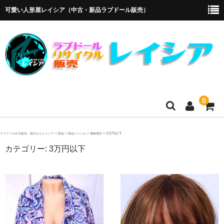
可愛い人形屋レイシア（中古・新品ラブドール販売）
0
ホーム
>
>
>
>
3万円以下
ラブドール中古販売・処分ならレイシア
商品
商品ジャンル
価格選択
カテゴリー:
3万円以下
メーカー・販売代理店
オリエント工業
4Woods
アルテトキオ