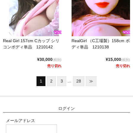
トルソー
下半身ドール
スタイル
Real Girl 157cm Cカップ シリ
RealGirl （C工場製）158cm ボ
コンボディ単品 1210142
ディ単品 1210138
ロリ系
¥30,000
¥15,000
(税別)
(税別)
爆乳
売り切れ
売り切れ
おしり大きめ
1
2
3
…
28
≫
平らな胸
つむり目
ログイン
小麦肌
メールアドレス
外国人