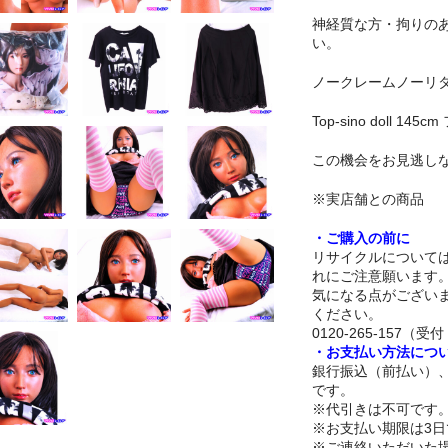
神経質な方・拘りの
い。
ノークレームノーリ
Top-sino doll
この機会をお見逃し
※実店舗との商品
・ご購入の前に
リサイクルについて
れにご注意願います
気になる点がござい
ください。
0120-265-157（受付 
・お支払い方法につ
銀行振込（前払い）
です。
※代引きは不可です
※お支払い期限は3
※ご連絡いただいた