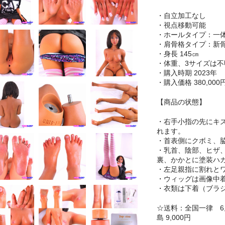
・自立加工なし
・視点移動可能
・ホールタイプ：一
・肩骨格タイプ：新
・身長 145㎝
・体重、3サイズは不
・購入時期 2023年
・購入価格 380,000
【商品の状態】
・右手小指の先にキ
れます。
・首表側にクボミ、
・乳首、陰部、ヒザ
裏、かかとに塗装ハ
・左足親指に割れと
・ウィッグは画像中
・衣類は下着（ブラ
☆送料：全国一律 6,0
島 9,000円