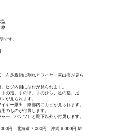
体型
骨格
明です。
円
ズ、左足親指に割れとワイヤー露出痕が見ら
脇、ヒジ内側に型付が見られます。
、手の指、手の甲、手のひら、足の指、足
ガレが見られます。
ワイヤー露出、陰部内にカビが見られます。
着用のものが付属します。
ジャー、パンツ）と靴下以外が付属します。
00円 北海道 7,000円 沖縄 8,000円 離