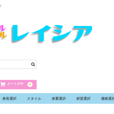
）
カートの中
0
身長選択
スタイル
体重選択
材質選択
価格選