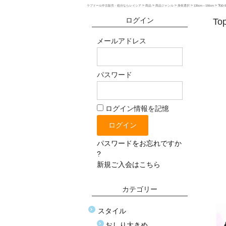
>
>
>
>
>
Top
ラブドール中古販売・処分ならレイシア
商品
商品ジャンル
身長選択
135cm～150cm
ログイン
To
メールアドレス
パスワード
ログイン情報を記憶
パスワードをお忘れですか
?
新規ご入会はこちら
カテゴリー
スタイル
おしり大きめ