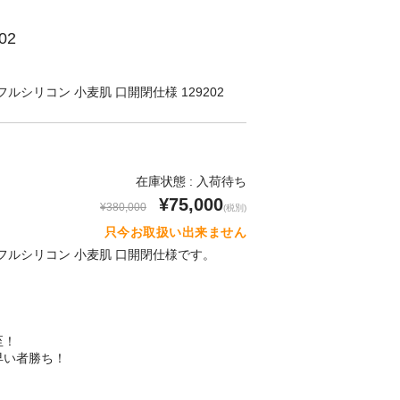
02
45cm フルシリコン 小麦肌 口開閉仕様 129202
在庫状態 : 入荷待ち
¥75,000
¥380,000
(税別)
只今お取扱い出来ません
145cm フルシリコン 小麦肌 口開閉仕様です。
】
至！
早い者勝ち！