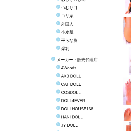
つむり目
ロリ系
外国人
小麦肌
平らな胸
爆乳
メーカー・販売代理店
4Woods
AXB DOLL
CAT DOLL
COSDOLL
DOLL4EVER
DOLLHOUSE168
HANI DOLL
JY DOLL