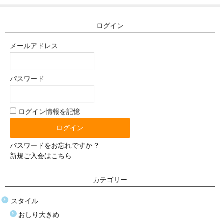
体重選択
ログイン
0-10kg
メールアドレス
10-20kg
21-30kg
パスワード
31-40kg
41-50kg
ログイン情報を記憶
51-60kg
パスワードをお忘れですか ?
材質選択
新規ご入会はこちら
シリコン
カテゴリー
TPE（エラストラマー）
スタイル
ぬいぐるみ（布）
おしり大きめ