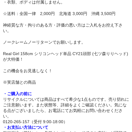
・衣類、ボディは付属しません。
リップロップ
☆送料：全国一律 2,000円 北海道 3,000円 沖縄 3,500円
下半身
神経質な方・拘りのある方・評価の悪い方はご入札をお控え下さ
い。
木偶の坊
ノークレームノーリターンでお願いします。
A-ONE
Real Girl 158cm シリコンヘッド単品 CY21頭部 (七ツ森りりヘッド)
身長選択
が大特価！
100cm以下
この機会をお見逃しなく！
110cm～130cm
※実店舗との商品
・ご購入の前に
135cm～150cm
リサイクルについては商品はすべて希少な1点ものです。売り切れに
ご注意願います。また状態等、詳細をよくご確認ください。気にな
155cm～160cm
る点がございましたら、お電話にてお気軽にお問い合わせくださ
い。
170cm以上
0120-265-157（受付 9:00-18:00）
・お支払い方法について
ヘッド