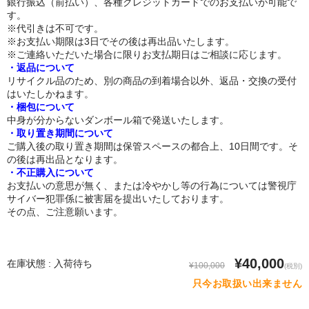
銀行振込（前払い）、各種クレジットカードでのお支払いが可能で
す。
トルソー
※代引きは不可です。
※お支払い期限は3日でその後は再出品いたします。
※ご連絡いただいた場合に限りお支払期日はご相談に応じます。
下半身ドール
・返品について
リサイクル品のため、別の商品の到着場合以外、返品・交換の受付
スタイル
はいたしかねます。
・梱包について
ロリ系
中身が分からないダンボール箱で発送いたします。
・取り置き期間について
爆乳
ご購入後の取り置き期間は保管スペースの都合上、10日間です。そ
の後は再出品となります。
おしり大きめ
・不正購入について
お支払いの意思が無く、または冷やかし等の行為については警視庁
サイバー犯罪係に被害届を提出いたしております。
平らな胸
その点、ご注意願います。
つむり目
小麦肌
¥40,000
在庫状態 : 入荷待ち
¥100,000
(税別)
只今お取扱い出来ません
外国人