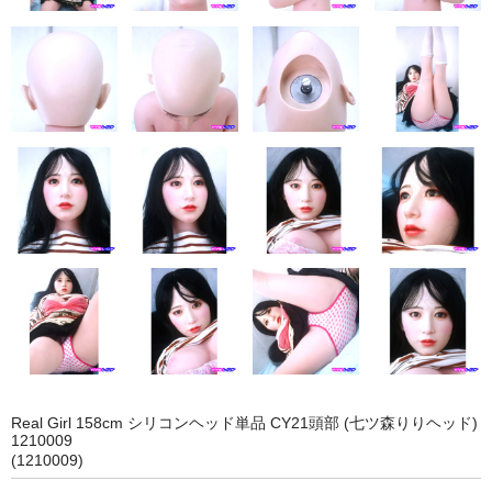
eles
DOLL4EVER
アップルトレーディングカンパニー
KUMA STORE
ベルドール東京
ラモンドール
パーフェクトボディ
AXB DOLL
NF DOLL
Real Girl 158cm シリコンヘッド単品 CY21頭部 (七ツ森りりヘッド)
1210009
Lexenjoy
(1210009)