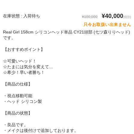
SM Doll
¥40,000
Qita Doll
在庫状態 : 入荷待ち
¥100,000
(税別)
只今お取扱い出来ません
POdoll
Real Girl 158cm シリコンヘッド単品 CY21頭部 (七ツ森りりヘッド)
です。
HANI DOLL
【おすすめポイント】
CRYSTAL DOLL
☆可愛いヘッド！
COSDOLL
☆たまには気分を変えて…
☆希少！早い者勝ち！
Rabudoll
【商品の仕様】
Junda Angel JP
・視点移動可能
・ヘッド シリコン製
qmmy
【商品の状態】
Banidoll
・良品です。
PIEDOLL
・メイクは後付けで追加しております。