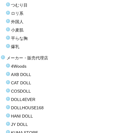
つむり目
塩化ビニール（プラスティック）
ロリ系
価格選択
外国人
小麦肌
3万円以下
平らな胸
3万〜8万円
爆乳
8万〜9万円
メーカー・販売代理店
4Woods
9万〜11万円
AXB DOLL
11万〜13万円
CAT DOLL
COSDOLL
13万〜15万円
DOLL4EVER
15万〜17万円
DOLLHOUSE168
HANI DOLL
17万〜19万円
JY DOLL
19万円以上
KUMA STORE