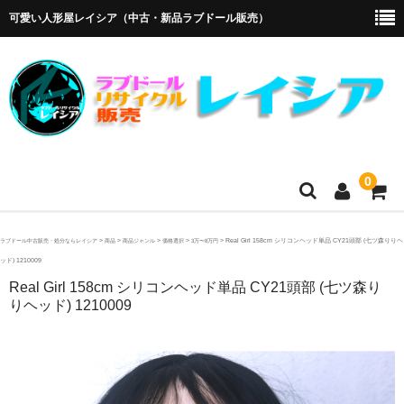
可愛い人形屋レイシア（中古・新品ラブドール販売）
0
ホーム
>
>
>
>
>
Real Girl 158cm シリコンヘッド単品 CY21頭部 (七ツ森りりヘ
ラブドール中古販売・処分ならレイシア
商品
商品ジャンル
価格選択
3万〜8万円
ッド) 1210009
メーカー・販売代理店
Real Girl 158cm シリコンヘッド単品 CY21頭部 (七ツ森り
りヘッド) 1210009
オリエント工業
4Woods
アルテトキオ