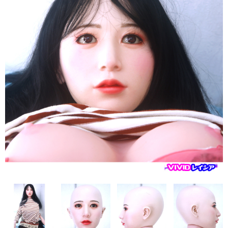
フレンド技研（ミクロメイド）
人造人RZR DOLL
Sanhui Doll
Sino DOLL
XYcolo Doll
WM DOLL
CAT DOLL
KISS DOLL
DOLLHOUSE168
JY DOLL
PIPER DOLL