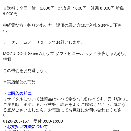
☆送料：全国一律 6,000円 北海道 7,000円 沖縄 8,000円 離島
トルソー
9,000円
下半身ドール
神経質な方・拘りのある方・評価の悪い方はご入札をお控え下さ
い。
スタイル
ノークレームノーリターンでお願いします。
ロリ系
MOZU DOLL 85cm Aカップ ソフトビニールヘッド 美夜ちゃんが大
特価！
爆乳
この機会をお見逃しなく！
おしり大きめ
※実店舗との商品
平らな胸
・ご購入の前に
つむり目
リサイクルについては商品はすべて希少な1点ものです。売り切れに
ご注意願います。また状態等、詳細をよくご確認ください。気にな
小麦肌
る点がございましたら、お電話にてお気軽にお問い合わせくださ
い。
0120-265-157（受付 9:00-18:00）
外国人
・お支払い方法について