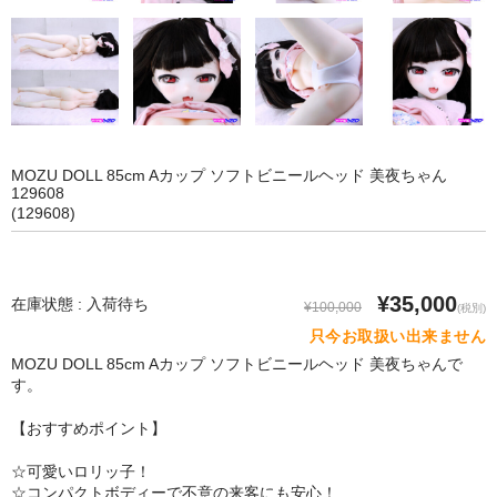
SM Doll
Qita Doll
POdoll
HANI DOLL
MOZU DOLL 85cm Aカップ ソフトビニールヘッド 美夜ちゃん
129608
CRYSTAL DOLL
(129608)
COSDOLL
Rabudoll
¥35,000
在庫状態 : 入荷待ち
¥100,000
(税別)
只今お取扱い出来ません
Junda Angel JP
MOZU DOLL 85cm Aカップ ソフトビニールヘッド 美夜ちゃんで
qmmy
す。
【おすすめポイント】
Banidoll
☆可愛いロリッ子！
PIEDOLL
☆コンパクトボディーで不意の来客にも安心！