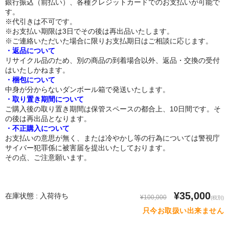
銀行振込（前払い）、各種クレジットカードでのお支払いが可能で
体重選択
す。
※代引きは不可です。
0-10kg
※お支払い期限は3日でその後は再出品いたします。
※ご連絡いただいた場合に限りお支払期日はご相談に応じます。
10-20kg
・返品について
リサイクル品のため、別の商品の到着場合以外、返品・交換の受付
21-30kg
はいたしかねます。
・梱包について
中身が分からないダンボール箱で発送いたします。
31-40kg
・取り置き期間について
ご購入後の取り置き期間は保管スペースの都合上、10日間です。そ
41-50kg
の後は再出品となります。
・不正購入について
51-60kg
お支払いの意思が無く、または冷やかし等の行為については警視庁
サイバー犯罪係に被害届を提出いたしております。
材質選択
その点、ご注意願います。
シリコン
¥35,000
在庫状態 : 入荷待ち
¥100,000
TPE（エラストラマー）
(税別)
只今お取扱い出来ません
ぬいぐるみ（布）