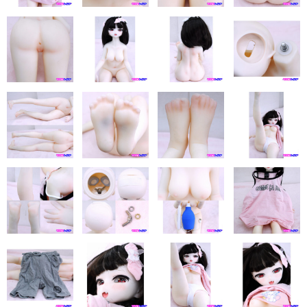
eles
DOLL4EVER
アップルトレーディングカンパニー
KUMA STORE
ベルドール東京
ラモンドール
パーフェクトボディ
AXB DOLL
NF DOLL
Lexenjoy