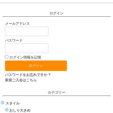
塩化ビニール（プラスティック）
ログイン
価格選択
メールアドレス
3万円以下
3万〜8万円
パスワード
8万〜9万円
ログイン情報を記憶
9万〜11万円
11万〜13万円
パスワードをお忘れですか ?
新規ご入会はこちら
13万〜15万円
15万〜17万円
カテゴリー
17万〜19万円
スタイル
おしり大きめ
19万円以上