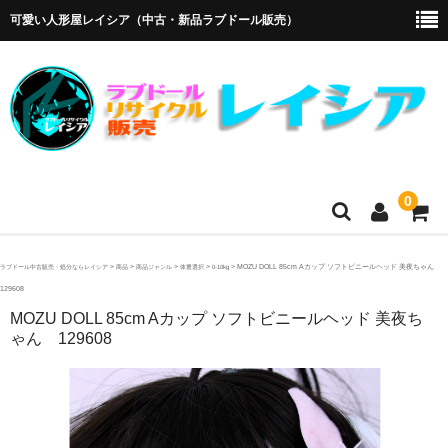
可愛い人形屋レイシア（中古・新品ラブドール販売）
0
ホーム
>
>
>
>
>
MOZU DOLL 85cm Aカップ ソフトビニールヘッド 美夜ちゃん
ラブドール中古販売・処分ならレイシア
商品
商品ジャンル
体重選択
0-10kg
129608
メーカー・販売代理店
MOZU DOLL 85cm Aカップ ソフトビニールヘッド 美夜ち
ゃん 129608
オリエント工業
4Woods
アルテトキオ