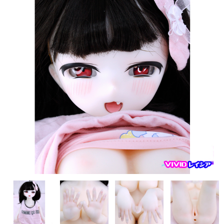
フレンド技研（ミクロメイド）
人造人RZR DOLL
Sanhui Doll
Sino DOLL
XYcolo Doll
WM DOLL
CAT DOLL
KISS DOLL
DOLLHOUSE168
JY DOLL
PIPER DOLL