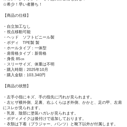
☆希少！早い者勝ち！
リップロップ
【商品の仕様】
下半身
・自立加工なし
木偶の坊
・視点移動可能
・ヘッド ソフトビニール製
・ボディ TPE製 製
A-ONE
・ホールタイプ：一体型
・肩骨格タイプ：新骨格
身長選択
・身長 85㎝
・スリーサイズ、体重は不明
100cm以下
・購入時期：2025年10月
・購入金額：103,340円
110cm～130cm
【商品の状態】
135cm～150cm
・左手小指にキズ、手の指先に汚れが見られます。
155cm～160cm
・左ヒザ横外側、足裏、右ふくらはぎ外側、かかと、足の甲、左肩
にスレが見られます。
・乳首、陰部に塗装ハガレが見られます。
170cm以上
・ボディメイクは後付けで追加しております。
・衣類は下着（ブラジャー、パンツ）と靴下以外が付属します。
ヘッド