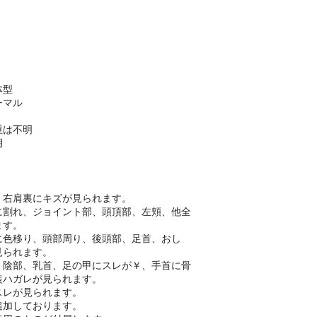
一体型
ーマル
重は不明
月
、右肩裏にキズが見られます。
に割れ、ジョイント部、頭頂部、左頬、他全
ます。
に色移り、頭部周り、後頭部、足首、おし
見られます。
、陰部、乳首、足の甲にスレが￥、手首に骨
装ハガレが見られます。
スレが見られます。
追加しております。