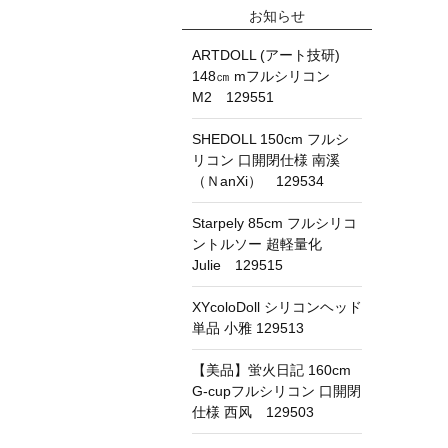
お知らせ
ARTDOLL (アート技研)
148㎝ mフルシリコン
M2 129551
SHEDOLL 150cm フルシ
リコン 口開閉仕様 南溪
（ＮanXi） 129534
Starpely 85cm フルシリコ
ントルソー 超軽量化
Julie 129515
XYcoloDoll シリコンヘッド
単品 小雅 129513
【美品】蛍火日記 160cm
G-cupフルシリコン 口開閉
仕様 西风 129503