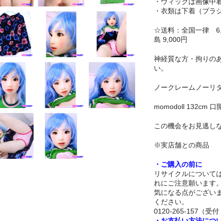
・ウィッグは画像中
・衣類は下着（ブラ
☆送料：全国一律 6,0
島 9,000円
神経質な方・拘りの
い。
ノークレームノーリ
momodoll 132c
この機会をお見逃し
※実店舗との商品
・ご購入の前に
リサイクルについて
れにご注意願います
気になる点がござい
ください。
0120-265-157（受付 
・お支払い方法につ