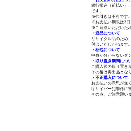
銀行振込（前払い）
です。
※代引きは不可です
※お支払い期限は3
※ご連絡いただいた
・返品について
リサイクル品のため
付はいたしかねます
・梱包について
中身が分からないダ
・取り置き期間につ
ご購入後の取り置き期
その後は再出品とな
・不正購入について
お支払いの意思が無
庁サイバー犯罪係に
その点、ご注意願い