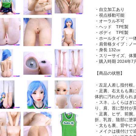
・自立加工あり
・視点移動可能
・オーラル不可
・ヘッド TPE製
・ボディ TPE製
・ホールタイプ：
・肩骨格タイプ：ノ
・身長 132㎝
・スリーサイズ、体
・購入時期 2024年7
【商品の状態】
・左足人差し指付根
・足裏、右太もも裏
体的に汚れが見られ
・スネ、ふくらはぎ
り、肩、首に型付が
・足裏、ヒザ、前腕
折、乳首、陰部に塗
・太もも裏、背中に
・メイクは後付けで