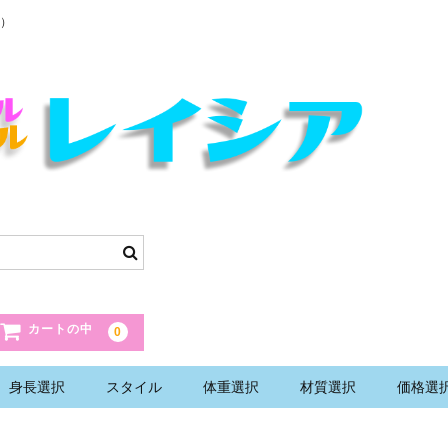
）
カートの中
0
身長選択
スタイル
体重選択
材質選択
価格選