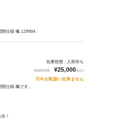
口開閉仕様 楓 129904
在庫状態 : 入荷待ち
¥25,000
¥100,000
(税別)
只今お取扱い出来ません
 口開閉仕様 楓です。
】
集合！
！