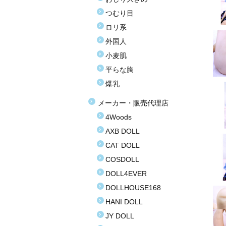
つむり目
ロリ系
外国人
小麦肌
平らな胸
爆乳
メーカー・販売代理店
4Woods
AXB DOLL
CAT DOLL
COSDOLL
DOLL4EVER
DOLLHOUSE168
HANI DOLL
JY DOLL