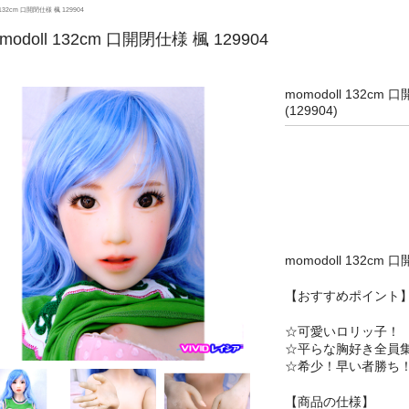
 132cm 口開閉仕様 楓 129904
modoll 132cm 口開閉仕様 楓 129904
momodoll 132cm 
(129904)
momodoll 132cm
【おすすめポイント
☆可愛いロリッ子！
☆平らな胸好き全員
☆希少！早い者勝ち
【商品の仕様】