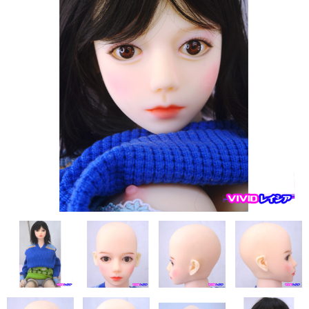
フレンド技研（ミクロメイド）
人造人RZR DOLL
Sanhui Doll
Sino DOLL
XYcolo Doll
WM DOLL
CAT DOLL
KISS DOLL
DOLLHOUSE168
JY DOLL
PIPER DOLL