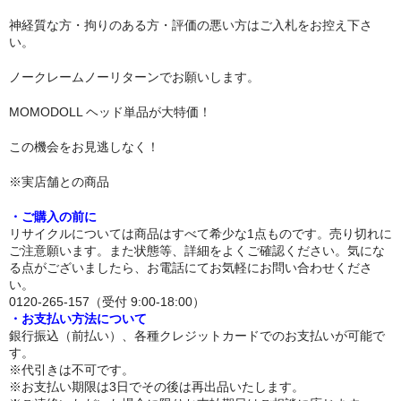
リップロップ
神経質な方・拘りのある方・評価の悪い方はご入札をお控え下さ
い。
下半身
ノークレームノーリターンでお願いします。
木偶の坊
MOMODOLL ヘッド単品が大特価！
A-ONE
この機会をお見逃しなく！
身長選択
※実店舗との商品
100cm以下
・ご購入の前に
リサイクルについては商品はすべて希少な1点ものです。売り切れに
110cm～130cm
ご注意願います。また状態等、詳細をよくご確認ください。気にな
る点がございましたら、お電話にてお気軽にお問い合わせくださ
い。
135cm～150cm
0120-265-157（受付 9:00-18:00）
・お支払い方法について
155cm～160cm
銀行振込（前払い）、各種クレジットカードでのお支払いが可能で
す。
170cm以上
※代引きは不可です。
※お支払い期限は3日でその後は再出品いたします。
ヘッド