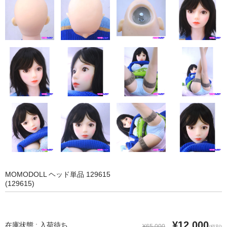
eles
DOLL4EVER
アップルトレーディングカンパニー
KUMA STORE
ベルドール東京
ラモンドール
パーフェクトボディ
AXB DOLL
MOMODOLL ヘッド単品 129615
(129615)
NF DOLL
Lexenjoy
¥12,000
在庫状態 : 入荷待ち
¥65,000
(税別)