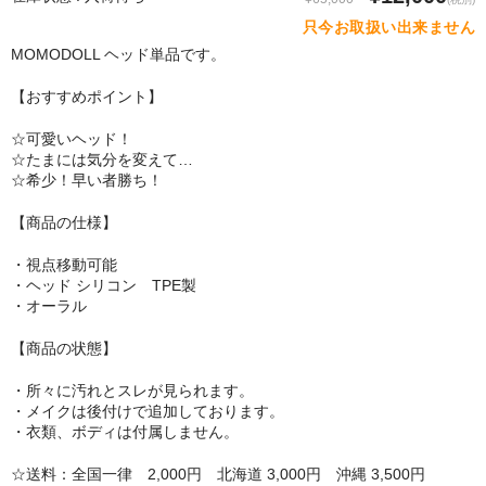
SM Doll
只今お取扱い出来ません
MOMODOLL ヘッド単品です。
Qita Doll
【おすすめポイント】
POdoll
☆可愛いヘッド！
HANI DOLL
☆たまには気分を変えて…
☆希少！早い者勝ち！
CRYSTAL DOLL
【商品の仕様】
COSDOLL
・視点移動可能
Rabudoll
・ヘッド シリコン TPE製
・オーラル
Junda Angel JP
【商品の状態】
qmmy
・所々に汚れとスレが見られます。
・メイクは後付けで追加しております。
Banidoll
・衣類、ボディは付属しません。
PIEDOLL
☆送料：全国一律 2,000円 北海道 3,000円 沖縄 3,500円