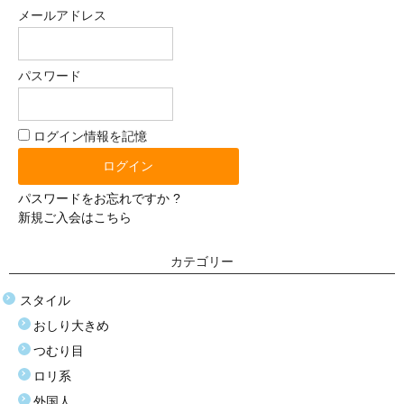
体重選択
メールアドレス
0-10kg
パスワード
10-20kg
21-30kg
ログイン情報を記憶
31-40kg
パスワードをお忘れですか ?
41-50kg
新規ご入会はこちら
51-60kg
カテゴリー
材質選択
スタイル
シリコン
おしり大きめ
TPE（エラストラマー）
つむり目
ロリ系
ぬいぐるみ（布）
外国人