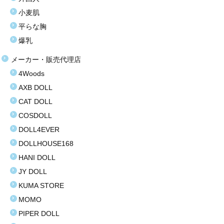
塩化ビニール（プラスティック）
小麦肌
平らな胸
価格選択
爆乳
3万円以下
メーカー・販売代理店
4Woods
3万〜8万円
AXB DOLL
8万〜9万円
CAT DOLL
COSDOLL
9万〜11万円
DOLL4EVER
11万〜13万円
DOLLHOUSE168
HANI DOLL
13万〜15万円
JY DOLL
15万〜17万円
KUMA STORE
MOMO
17万〜19万円
PIPER DOLL
19万円以上