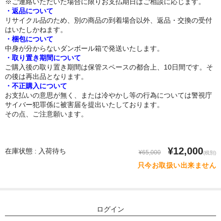
※ご連絡いただいた場合に限りお支払期日はご相談に応じます。
・返品について
トルソー
リサイクル品のため、別の商品の到着場合以外、返品・交換の受付
はいたしかねます。
・梱包について
下半身ドール
中身が分からないダンボール箱で発送いたします。
・取り置き期間について
スタイル
ご購入後の取り置き期間は保管スペースの都合上、10日間です。そ
の後は再出品となります。
ロリ系
・不正購入について
お支払いの意思が無く、または冷やかし等の行為については警視庁
爆乳
サイバー犯罪係に被害届を提出いたしております。
その点、ご注意願います。
おしり大きめ
平らな胸
¥12,000
在庫状態 : 入荷待ち
¥65,000
(税別)
つむり目
只今お取扱い出来ません
小麦肌
外国人
ログイン