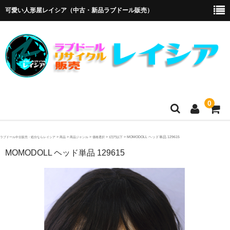
可愛い人形屋レイシア（中古・新品ラブドール販売）
0
ホーム
>
>
>
>
>
MOMODOLL ヘッド単品 129615
ラブドール中古販売・処分ならレイシア
商品
商品ジャンル
価格選択
3万円以下
MOMODOLL ヘッド単品 129615
メーカー・販売代理店
オリエント工業
4Woods
アルテトキオ