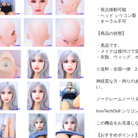
・視点移動可能
・ヘッド シリコン製
・オーラル不可
【商品の状態】
・美品です。
・メイクは後付けで
・衣類、ウィッグ、
☆送料：全国一律 2,0
神経質な方・拘りの
い。
ノークレームノーリ
IronTechDoll 
この機会をお見逃し
【おすすめポイント