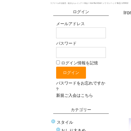
>
>
IronTechDoll シリコンヘッド単品 129902
ラブドール中古販売・処分ならレイシア
商品
ログイン
Ir
メールアドレス
パスワード
ログイン情報を記憶
パスワードをお忘れですか
?
新規ご入会はこちら
カテゴリー
スタイル
おしり大きめ