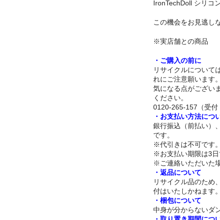
IronTechDoll 
この機会をお見逃し
※実店舗との商品
・ご購入の前に
リサイクルについて
れにご注意願います
気になる点がござい
ください。
0120-265-157（受付 
・お支払い方法につ
銀行振込（前払い）
です。
※代引きは不可です
※お支払い期限は3
※ご連絡いただいた
・返品について
リサイクル品のため
付はいたしかねます
・梱包について
中身が分からないダ
・取り置き期間につ