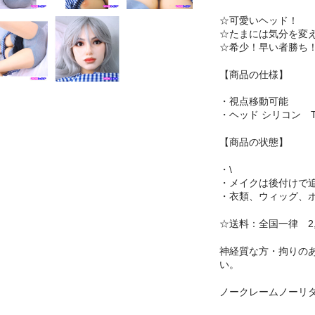
☆可愛いヘッド！
☆たまには気分を変
☆希少！早い者勝ち
【商品の仕様】
・視点移動可能
・ヘッド シリコン T
【商品の状態】
・\
・メイクは後付けで
・衣類、ウィッグ、
☆送料：全国一律 2,0
神経質な方・拘りの
い。
ノークレームノーリ