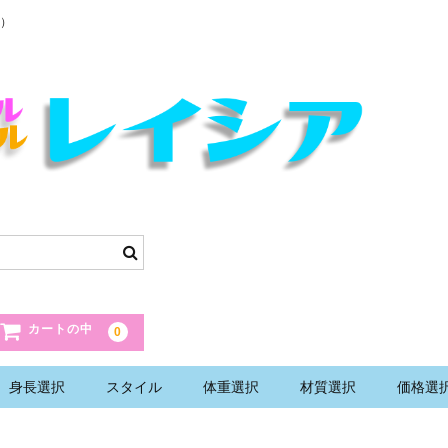
）
カートの中
0
身長選択
スタイル
体重選択
材質選択
価格選