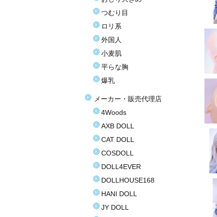
つむり目
ロリ系
外国人
小麦肌
平らな胸
爆乳
メーカー・販売代理店
4Woods
AXB DOLL
CAT DOLL
COSDOLL
DOLL4EVER
DOLLHOUSE168
HANI DOLL
JY DOLL