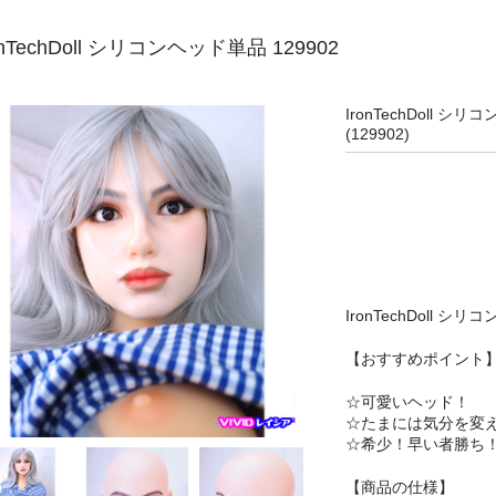
onTechDoll シリコンヘッド単品 129902
IronTechDoll シリ
(129902)
IronTechDoll 
【おすすめポイント
☆可愛いヘッド！
☆たまには気分を変
☆希少！早い者勝ち
【商品の仕様】