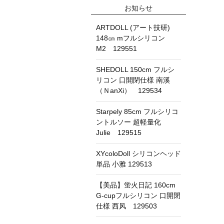
お知らせ
ARTDOLL (アート技研)
148㎝ mフルシリコン
M2 129551
SHEDOLL 150cm フルシ
リコン 口開閉仕様 南溪
（ＮanXi） 129534
Starpely 85cm フルシリコ
ントルソー 超軽量化
Julie 129515
XYcoloDoll シリコンヘッド
単品 小雅 129513
【美品】蛍火日記 160cm
G-cupフルシリコン 口開閉
仕様 西风 129503