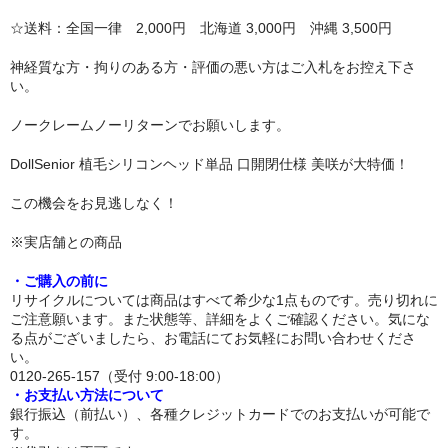
リップロップ
☆送料：全国一律 2,000円 北海道 3,000円 沖縄 3,500円
下半身
神経質な方・拘りのある方・評価の悪い方はご入札をお控え下さ
い。
木偶の坊
ノークレームノーリターンでお願いします。
A-ONE
DollSenior 植毛シリコンヘッド単品 口開閉仕様 美咲が大特価！
身長選択
この機会をお見逃しなく！
100cm以下
※実店舗との商品
110cm～130cm
・ご購入の前に
リサイクルについては商品はすべて希少な1点ものです。売り切れに
135cm～150cm
ご注意願います。また状態等、詳細をよくご確認ください。気にな
る点がございましたら、お電話にてお気軽にお問い合わせくださ
い。
155cm～160cm
0120-265-157（受付 9:00-18:00）
・お支払い方法について
170cm以上
銀行振込（前払い）、各種クレジットカードでのお支払いが可能で
す。
ヘッド