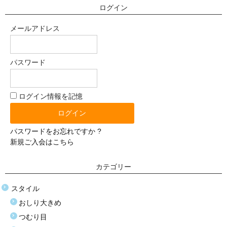
体重選択
ログイン
0-10kg
メールアドレス
10-20kg
パスワード
21-30kg
31-40kg
ログイン情報を記憶
41-50kg
パスワードをお忘れですか ?
51-60kg
新規ご入会はこちら
材質選択
カテゴリー
シリコン
スタイル
TPE（エラストラマー）
おしり大きめ
つむり目
ぬいぐるみ（布）