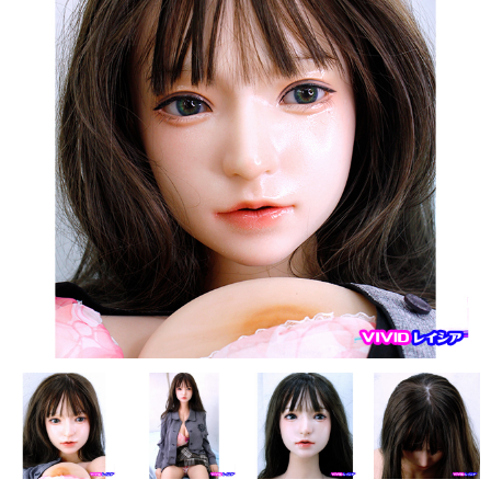
フレンド技研（ミクロメイド）
人造人RZR DOLL
Sanhui Doll
Sino DOLL
XYcolo Doll
WM DOLL
CAT DOLL
KISS DOLL
DOLLHOUSE168
JY DOLL
PIPER DOLL