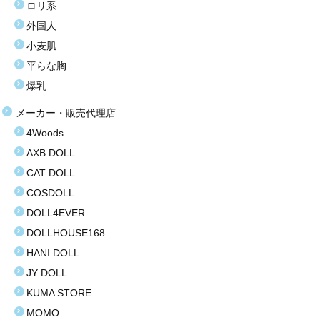
ロリ系
塩化ビニール（プラスティック）
外国人
小麦肌
価格選択
平らな胸
3万円以下
爆乳
3万〜8万円
メーカー・販売代理店
4Woods
8万〜9万円
AXB DOLL
9万〜11万円
CAT DOLL
COSDOLL
11万〜13万円
DOLL4EVER
13万〜15万円
DOLLHOUSE168
HANI DOLL
15万〜17万円
JY DOLL
17万〜19万円
KUMA STORE
MOMO
19万円以上