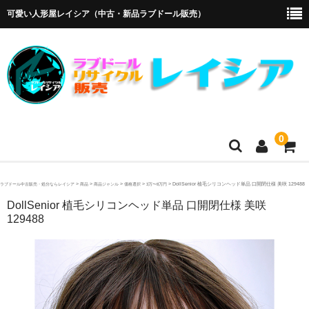
可愛い人形屋レイシア（中古・新品ラブドール販売）
0
ホーム
>
>
>
>
>
DollSenior 植毛シリコンヘッド単品 口開閉仕様 美咲 129488
ラブドール中古販売・処分ならレイシア
商品
商品ジャンル
価格選択
3万〜8万円
DollSenior 植毛シリコンヘッド単品 口開閉仕様 美咲
メーカー・販売代理店
129488
オリエント工業
4Woods
アルテトキオ