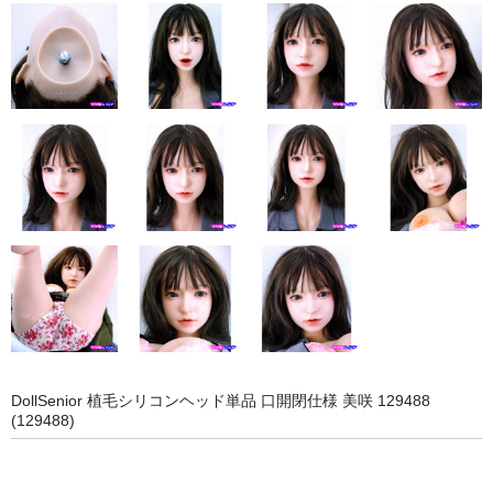
eles
DOLL4EVER
アップルトレーディングカンパニー
KUMA STORE
ベルドール東京
ラモンドール
パーフェクトボディ
AXB DOLL
DollSenior 植毛シリコンヘッド単品 口開閉仕様 美咲 129488
NF DOLL
(129488)
Lexenjoy