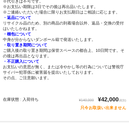
※代引きは不可です。
※お支払い期限は3日でその後は再出品いたします。
トルソー
※ご連絡いただいた場合に限りお支払期日はご相談に応じます。
・返品について
リサイクル品のため、別の商品の到着場合以外、返品・交換の受付
下半身ドール
はいたしかねます。
・梱包について
スタイル
中身が分からないダンボール箱で発送いたします。
・取り置き期間について
ロリ系
ご購入後の取り置き期間は保管スペースの都合上、10日間です。そ
の後は再出品となります。
爆乳
・不正購入について
お支払いの意思が無く、または冷やかし等の行為については警視庁
おしり大きめ
サイバー犯罪係に被害届を提出いたしております。
その点、ご注意願います。
平らな胸
つむり目
¥42,000
在庫状態 : 入荷待ち
¥140,000
(税別)
只今お取扱い出来ません
小麦肌
外国人