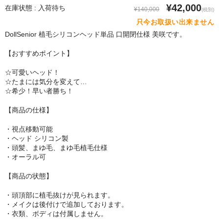
SM Doll
¥42,000
在庫状態 : 入荷待ち
¥140,000
(税別)
只今お取扱い出来ません
Qita Doll
DollSenior 植毛シリコンヘッド単品 口開閉仕様 美咲です。
POdoll
【おすすめポイント】
HANI DOLL
☆可愛いヘッド！
☆たまには気分を変えて…
CRYSTAL DOLL
☆希少！早い者勝ち！
COSDOLL
【商品の仕様】
Rabudoll
・視点移動可能
・ヘッド シリコン製
・頭髪、まゆ毛、まゆ毛植毛仕様
Junda Angel JP
・オーラル可
qmmy
【商品の状態】
Banidoll
・頭頂部に植毛抜けが見られます。
・メイクは後付けで追加しております。
PIEDOLL
・衣類、ボディは付属しません。