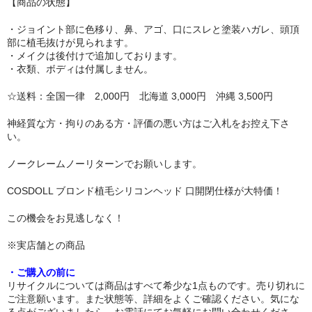
【商品の状態】
リップロップ
・ジョイント部に色移り、鼻、アゴ、口にスレと塗装ハガレ、頭頂
部に植毛抜けが見られます。
下半身
・メイクは後付けで追加しております。
・衣類、ボディは付属しません。
木偶の坊
☆送料：全国一律 2,000円 北海道 3,000円 沖縄 3,500円
A-ONE
神経質な方・拘りのある方・評価の悪い方はご入札をお控え下さ
身長選択
い。
100cm以下
ノークレームノーリターンでお願いします。
COSDOLL ブロンド植毛シリコンヘッド 口開閉仕様が大特価！
110cm～130cm
この機会をお見逃しなく！
135cm～150cm
※実店舗との商品
155cm～160cm
・ご購入の前に
170cm以上
リサイクルについては商品はすべて希少な1点ものです。売り切れに
ご注意願います。また状態等、詳細をよくご確認ください。気にな
ヘッド