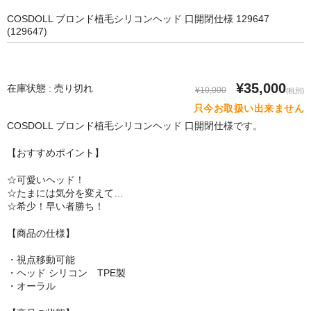
SM Doll
COSDOLL ブロンド植毛シリコンヘッド 口開閉仕様 129647
(129647)
Qita Doll
POdoll
¥35,000
在庫状態 : 売り切れ
¥10,000
(税別)
HANI DOLL
只今お取扱い出来ません
CRYSTAL DOLL
COSDOLL ブロンド植毛シリコンヘッド 口開閉仕様です。
【おすすめポイント】
COSDOLL
☆可愛いヘッド！
Rabudoll
☆たまには気分を変えて…
☆希少！早い者勝ち！
Junda Angel JP
【商品の仕様】
qmmy
・視点移動可能
Banidoll
・ヘッド シリコン TPE製
・オーラル
PIEDOLL