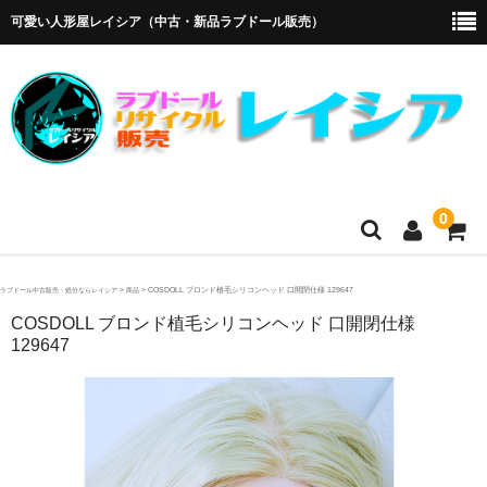
可愛い人形屋レイシア（中古・新品ラブドール販売）
0
ホーム
>
>
COSDOLL ブロンド植毛シリコンヘッド 口開閉仕様 129647
ラブドール中古販売・処分ならレイシア
商品
COSDOLL ブロンド植毛シリコンヘッド 口開閉仕様
メーカー・販売代理店
129647
オリエント工業
4Woods
アルテトキオ