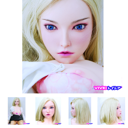
フレンド技研（ミクロメイド）
人造人RZR DOLL
Sanhui Doll
Sino DOLL
XYcolo Doll
WM DOLL
CAT DOLL
KISS DOLL
DOLLHOUSE168
JY DOLL
PIPER DOLL