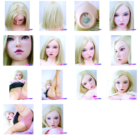
eles
DOLL4EVER
アップルトレーディングカンパニー
KUMA STORE
ベルドール東京
ラモンドール
パーフェクトボディ
AXB DOLL
NF DOLL
Lexenjoy