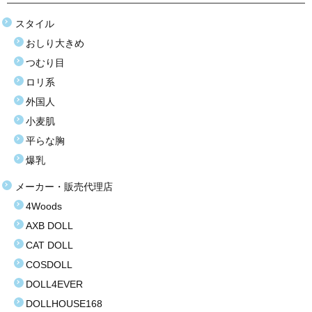
塩化ビニール（プラスティック）
スタイル
おしり大きめ
価格選択
つむり目
3万円以下
ロリ系
外国人
3万〜8万円
小麦肌
8万〜9万円
平らな胸
爆乳
9万〜11万円
メーカー・販売代理店
11万〜13万円
4Woods
13万〜15万円
AXB DOLL
CAT DOLL
15万〜17万円
COSDOLL
17万〜19万円
DOLL4EVER
DOLLHOUSE168
19万円以上