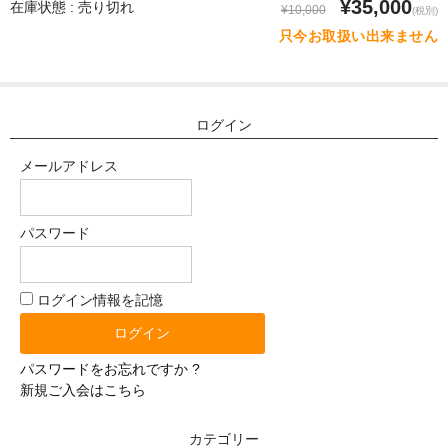
¥35,000
在庫状態 : 売り切れ
体重選択
¥10,000
(税別)
只今お取扱い出来ません
0-10kg
10-20kg
ログイン
21-30kg
メールアドレス
31-40kg
41-50kg
パスワード
51-60kg
ログイン情報を記憶
材質選択
シリコン
パスワードをお忘れですか ?
TPE（エラストラマー）
新規ご入会はこちら
ぬいぐるみ（布）
カテゴリー