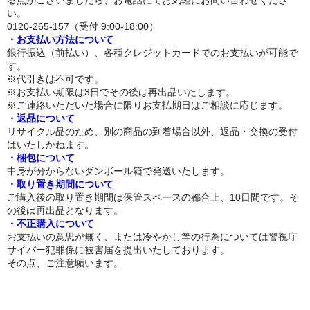
る点がございましたら、お電話にてお気軽にお問い合わせくださ
い。
0120-265-157（受付 9:00-18:00）
トルソー
・お支払い方法について
銀行振込（前払い）、各種クレジットカードでのお支払いが可能で
下半身ドール
す。
※代引きは不可です。
スタイル
※お支払い期限は3日でその後は再出品いたします。
※ご連絡いただいた場合に限りお支払期日はご相談に応じます。
ロリ系
・返品について
リサイクル品のため、別の商品の到着場合以外、返品・交換の受付
爆乳
はいたしかねます。
・梱包について
中身が分からないダンボール箱で発送いたします。
おしり大きめ
・取り置き期間について
ご購入後の取り置き期間は保管スペースの都合上、10日間です。そ
平らな胸
の後は再出品となります。
・不正購入について
つむり目
お支払いの意思が無く、または冷やかし等の行為については警視庁
サイバー犯罪係に被害届を提出いたしております。
小麦肌
その点、ご注意願います。
外国人