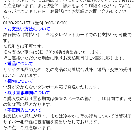
ご注意願います。また状態等、詳細をよくご確認ください。気にな
る点がございましたら、お電話にてお気軽にお問い合わせくださ
トルソー
い。
0120-265-157（受付 9:00-18:00）
下半身ドール
・お支払い方法について
銀行振込（前払い）、各種クレジットカードでのお支払いが可能で
スタイル
す。
※代引きは不可です。
ロリ系
※お支払い期限は3日でその後は再出品いたします。
※ご連絡いただいた場合に限りお支払期日はご相談に応じます。
爆乳
・返品について
リサイクル品のため、別の商品の到着場合以外、返品・交換の受付
はいたしかねます。
おしり大きめ
・梱包について
中身が分からないダンボール箱で発送いたします。
平らな胸
・取り置き期間について
ご購入後の取り置き期間は保管スペースの都合上、10日間です。そ
つむり目
の後は再出品となります。
・不正購入について
小麦肌
お支払いの意思が無く、または冷やかし等の行為については警視庁
サイバー犯罪係に被害届を提出いたしております。
外国人
その点、ご注意願います。