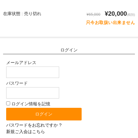
体重選択
¥20,000
在庫状態 : 売り切れ
¥65,000
(税別)
0-10kg
只今お取扱い出来ません
10-20kg
21-30kg
ログイン
31-40kg
メールアドレス
41-50kg
51-60kg
パスワード
材質選択
ログイン情報を記憶
シリコン
TPE（エラストラマー）
パスワードをお忘れですか ?
新規ご入会はこちら
ぬいぐるみ（布）