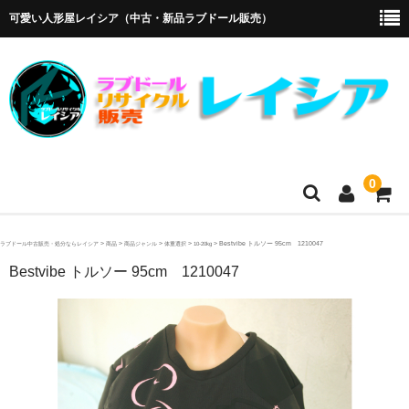
可愛い人形屋レイシア（中古・新品ラブドール販売）
0
ホーム
>
>
>
>
>
Bestvibe トルソー 95cm 1210047
ラブドール中古販売・処分ならレイシア
商品
商品ジャンル
体重選択
10-20kg
Bestvibe トルソー 95cm 1210047
メーカー・販売代理店
オリエント工業
4Woods
アルテトキオ