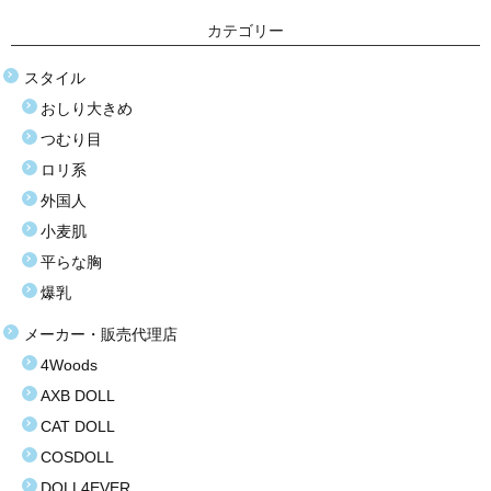
塩化ビニール（プラスティック）
カテゴリー
価格選択
スタイル
おしり大きめ
3万円以下
つむり目
3万〜8万円
ロリ系
外国人
8万〜9万円
小麦肌
9万〜11万円
平らな胸
爆乳
11万〜13万円
メーカー・販売代理店
13万〜15万円
4Woods
15万〜17万円
AXB DOLL
CAT DOLL
17万〜19万円
COSDOLL
19万円以上
DOLL4EVER