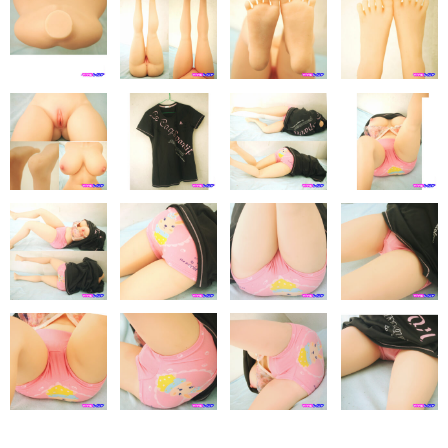
eles
DOLL4EVER
アップルトレーディングカンパニー
KUMA STORE
ベルドール東京
ラモンドール
パーフェクトボディ
AXB DOLL
NF DOLL
Lexenjoy