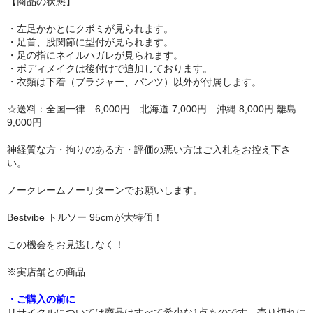
【商品の状態】
リップロップ
・左足かかとにクボミが見られます。
・足首、股関節に型付が見られます。
下半身
・足の指にネイルハガレが見られます。
・ボディメイクは後付けで追加しております。
木偶の坊
・衣類は下着（ブラジャー、パンツ）以外が付属します。
A-ONE
☆送料：全国一律 6,000円 北海道 7,000円 沖縄 8,000円 離島
9,000円
身長選択
神経質な方・拘りのある方・評価の悪い方はご入札をお控え下さ
い。
100cm以下
ノークレームノーリターンでお願いします。
110cm～130cm
Bestvibe トルソー 95cmが大特価！
135cm～150cm
この機会をお見逃しなく！
155cm～160cm
※実店舗との商品
170cm以上
・ご購入の前に
ヘッド
リサイクルについては商品はすべて希少な1点ものです。売り切れに