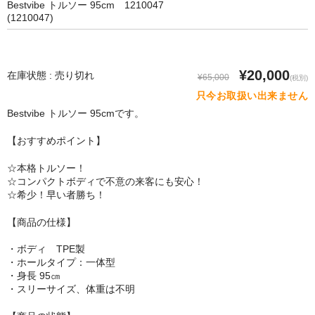
Bestvibe トルソー 95cm 1210047
SM Doll
(1210047)
Qita Doll
POdoll
¥20,000
在庫状態 : 売り切れ
¥65,000
(税別)
只今お取扱い出来ません
HANI DOLL
Bestvibe トルソー 95cmです。
CRYSTAL DOLL
【おすすめポイント】
COSDOLL
☆本格トルソー！
☆コンパクトボディで不意の来客にも安心！
Rabudoll
☆希少！早い者勝ち！
Junda Angel JP
【商品の仕様】
qmmy
・ボディ TPE製
・ホールタイプ：一体型
Banidoll
・身長 95㎝
・スリーサイズ、体重は不明
PIEDOLL