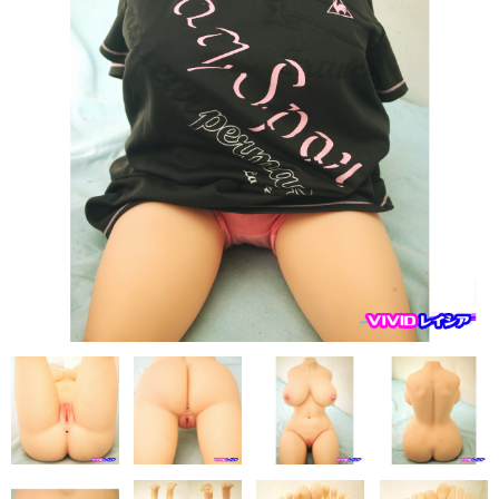
フレンド技研（ミクロメイド）
人造人RZR DOLL
Sanhui Doll
Sino DOLL
XYcolo Doll
WM DOLL
CAT DOLL
KISS DOLL
DOLLHOUSE168
JY DOLL
PIPER DOLL