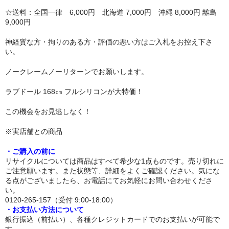
☆送料：全国一律 6,000円 北海道 7,000円 沖縄 8,000円 離島
トルソー
9,000円
下半身ドール
神経質な方・拘りのある方・評価の悪い方はご入札をお控え下さ
い。
スタイル
ノークレームノーリターンでお願いします。
ロリ系
ラブドール 168㎝ フルシリコンが大特価！
爆乳
この機会をお見逃しなく！
おしり大きめ
※実店舗との商品
平らな胸
・ご購入の前に
リサイクルについては商品はすべて希少な1点ものです。売り切れに
つむり目
ご注意願います。また状態等、詳細をよくご確認ください。気にな
る点がございましたら、お電話にてお気軽にお問い合わせくださ
い。
小麦肌
0120-265-157（受付 9:00-18:00）
・お支払い方法について
外国人
銀行振込（前払い）、各種クレジットカードでのお支払いが可能で
す。