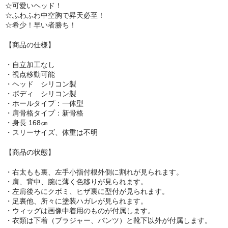
☆可愛いヘッド！
リップロップ
☆ふわふわ中空胸で昇天必至！
☆希少！早い者勝ち！
下半身
【商品の仕様】
木偶の坊
・自立加工なし
・視点移動可能
A-ONE
・ヘッド シリコン製
・ボディ シリコン製
身長選択
・ホールタイプ：一体型
・肩骨格タイプ：新骨格
100cm以下
・身長 168㎝
・スリーサイズ、体重は不明
110cm～130cm
【商品の状態】
135cm～150cm
・右太もも裏、左手小指付根外側に割れが見られます。
・肩、背中、腕に薄く色移りが見られます。
155cm～160cm
・左肩後ろにクボミ、ヒザ裏に型付が見られます。
・足裏他、所々に塗装ハガレが見られます。
170cm以上
・ウィッグは画像中着用のものが付属します。
・衣類は下着（ブラジャー、パンツ）と靴下以外が付属します。
ヘッド