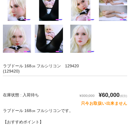
SM Doll
Qita Doll
POdoll
HANI DOLL
CRYSTAL DOLL
COSDOLL
ラブドール 168㎝ フルシリコン 129420
(129420)
Rabudoll
Junda Angel JP
¥60,000
在庫状態 : 入荷待ち
¥300,000
(税別)
qmmy
只今お取扱い出来ません
ラブドール 168㎝ フルシリコンです。
Banidoll
【おすすめポイント】
PIEDOLL