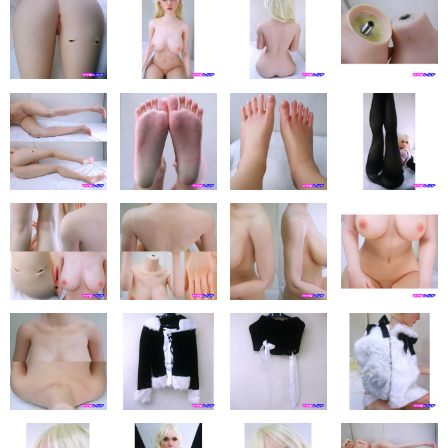
eles
DOLL4EVER
アップルトレーディングカンパニー
KUMA STORE
ベルドール東京
ラモンドール
パーフェクトボディ
AXB DOLL
NF DOLL
Lexenjoy