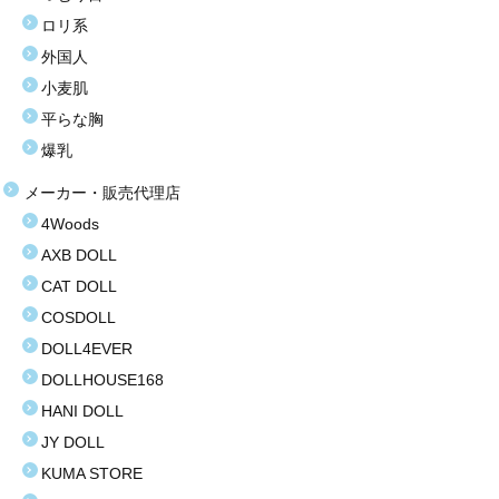
ロリ系
お買い得商品
外国人
小麦肌
お問い合わせ
平らな胸
爆乳
メーカー・販売代理店
4Woods
AXB DOLL
CAT DOLL
COSDOLL
DOLL4EVER
DOLLHOUSE168
HANI DOLL
JY DOLL
KUMA STORE