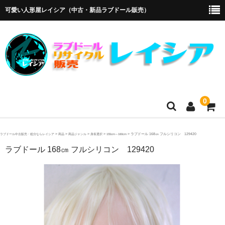
可愛い人形屋レイシア（中古・新品ラブドール販売）
0
ホーム
>
>
>
>
>
ラブドール 168㎝ フルシリコン 129420
ラブドール中古販売・処分ならレイシア
商品
商品ジャンル
身長選択
155cm～160cm
ラブドール 168㎝ フルシリコン 129420
メーカー・販売代理店
オリエント工業
4Woods
アルテトキオ