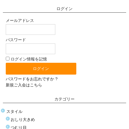
塩化ビニール（プラスティック）
ログイン
価格選択
メールアドレス
3万円以下
パスワード
3万〜8万円
8万〜9万円
ログイン情報を記憶
9万〜11万円
パスワードをお忘れですか ?
11万〜13万円
新規ご入会はこちら
13万〜15万円
カテゴリー
15万〜17万円
スタイル
17万〜19万円
おしり大きめ
つむり目
19万円以上