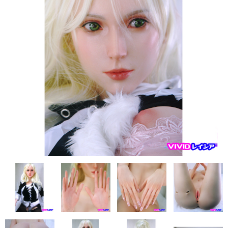
フレンド技研（ミクロメイド）
人造人RZR DOLL
Sanhui Doll
Sino DOLL
XYcolo Doll
WM DOLL
CAT DOLL
KISS DOLL
DOLLHOUSE168
JY DOLL
PIPER DOLL