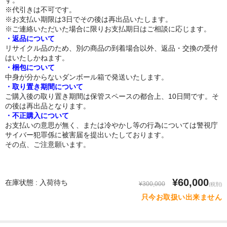
体重選択
※代引きは不可です。
※お支払い期限は3日でその後は再出品いたします。
0-10kg
※ご連絡いただいた場合に限りお支払期日はご相談に応じます。
・返品について
10-20kg
リサイクル品のため、別の商品の到着場合以外、返品・交換の受付
はいたしかねます。
・梱包について
21-30kg
中身が分からないダンボール箱で発送いたします。
・取り置き期間について
31-40kg
ご購入後の取り置き期間は保管スペースの都合上、10日間です。そ
の後は再出品となります。
41-50kg
・不正購入について
お支払いの意思が無く、または冷やかし等の行為については警視庁
51-60kg
サイバー犯罪係に被害届を提出いたしております。
その点、ご注意願います。
材質選択
シリコン
¥60,000
在庫状態 : 入荷待ち
¥300,000
(税別)
TPE（エラストラマー）
只今お取扱い出来ません
ぬいぐるみ（布）