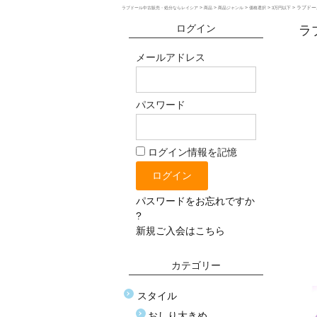
>
>
>
>
>
ラブドール
ラブドール中古販売・処分ならレイシア
商品
商品ジャンル
価格選択
3万円以下
ログイン
ラ
メールアドレス
パスワード
ログイン情報を記憶
パスワードをお忘れですか
?
新規ご入会はこちら
カテゴリー
スタイル
おしり大きめ