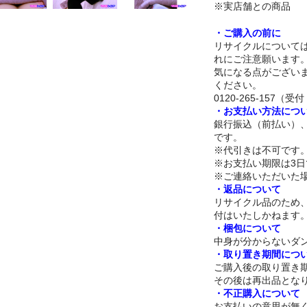
※実店舗との商品
・ご購入の前に
リサイクルについて
れにご注意願います
気になる点がござい
ください。
0120-265-157（受付 
・お支払い方法につ
銀行振込（前払い）
です。
※代引きは不可です
※お支払い期限は3
※ご連絡いただいた
・返品について
リサイクル品のため
付はいたしかねます
・梱包について
中身が分からないダ
・取り置き期間につ
ご購入後の取り置き期
その後は再出品とな
・不正購入について
お支払いの意思が無