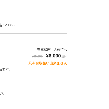
129866
在庫状態 : 入荷待ち
¥6,000
¥65,000
(税別)
只今お取扱い出来ません
品です。
】
えて…
！