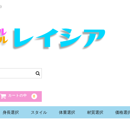
）
カートの中
0
身長選択
スタイル
体重選択
材質選択
価格選