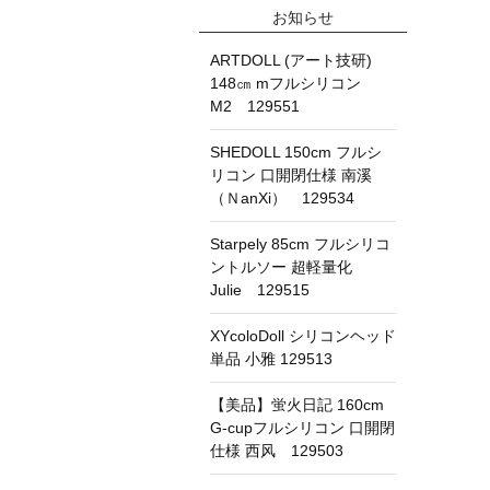
お知らせ
ARTDOLL (アート技研)
148㎝ mフルシリコン
M2 129551
SHEDOLL 150cm フルシ
リコン 口開閉仕様 南溪
（ＮanXi） 129534
Starpely 85cm フルシリコ
ントルソー 超軽量化
Julie 129515
XYcoloDoll シリコンヘッド
単品 小雅 129513
【美品】蛍火日記 160cm
G-cupフルシリコン 口開閉
仕様 西风 129503