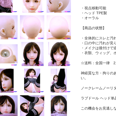
・視点移動可能
・ヘッド TPE製
・オーラル
【商品の状態】
・全体的にスレと汚
・口の中に汚れが見
・メイクは後付けで
・衣類、ウィッグ、
☆送料：全国一律 2,0
神経質な方・拘りの
い。
ノークレームノーリ
ラブドール ヘッド単
この機会をお見逃し