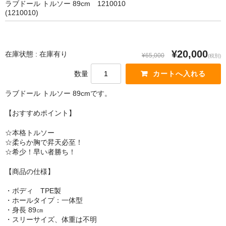
ラブドール トルソー 89cm 1210010
SM Doll
(1210010)
Qita Doll
POdoll
¥20,000
在庫状態 : 在庫有り
¥65,000
(税別)
HANI DOLL
数量
CRYSTAL DOLL
ラブドール トルソー 89cmです。
COSDOLL
【おすすめポイント】
Rabudoll
☆本格トルソー
☆柔らか胸で昇天必至！
☆希少！早い者勝ち！
Junda Angel JP
【商品の仕様】
qmmy
・ボディ TPE製
Banidoll
・ホールタイプ：一体型
・身長 89㎝
PIEDOLL
・スリーサイズ、体重は不明