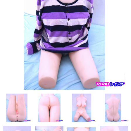
フレンド技研（ミクロメイド）
人造人RZR DOLL
Sanhui Doll
Sino DOLL
XYcolo Doll
WM DOLL
CAT DOLL
KISS DOLL
DOLLHOUSE168
JY DOLL
PIPER DOLL