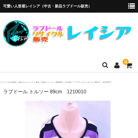
可愛い人形屋レイシア（中古・新品ラブドール販売）
0
ホーム
>
>
>
>
>
ラブドール トルソー 89cm 1210010
ラブドール中古販売・処分ならレイシア
商品
商品ジャンル
体重選択
10-20kg
ラブドール トルソー 89cm 1210010
メーカー・販売代理店
オリエント工業
4Woods
アルテトキオ