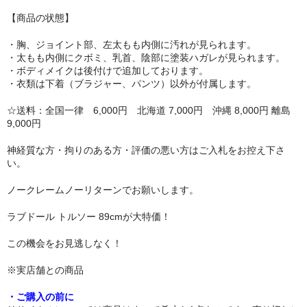
リップロップ
【商品の状態】
・胸、ジョイント部、左太もも内側に汚れが見られます。
下半身
・太もも内側にクボミ、乳首、陰部に塗装ハガレが見られます。
・ボディメイクは後付けで追加しております。
木偶の坊
・衣類は下着（ブラジャー、パンツ）以外が付属します。
A-ONE
☆送料：全国一律 6,000円 北海道 7,000円 沖縄 8,000円 離島
9,000円
身長選択
神経質な方・拘りのある方・評価の悪い方はご入札をお控え下さ
100cm以下
い。
110cm～130cm
ノークレームノーリターンでお願いします。
ラブドール トルソー 89cmが大特価！
135cm～150cm
この機会をお見逃しなく！
155cm～160cm
※実店舗との商品
170cm以上
・ご購入の前に
ヘッド