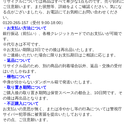
リサイクルについては商品はすべて希少な1点ものです。売り切れに
ご注意願います。また状態等、詳細をよくご確認ください。気にな
トルソー
る点がございましたら、お電話にてお気軽にお問い合わせくださ
い。
0120-265-157（受付 9:00-18:00）
下半身ドール
・お支払い方法について
銀行振込（前払い）、各種クレジットカードでのお支払いが可能で
スタイル
す。
※代引きは不可です。
ロリ系
※お支払い期限は3日でその後は再出品いたします。
※ご連絡いただいた場合に限りお支払期日はご相談に応じます。
爆乳
・返品について
リサイクル品のため、別の商品の到着場合以外、返品・交換の受付
おしり大きめ
はいたしかねます。
・梱包について
中身が分からないダンボール箱で発送いたします。
平らな胸
・取り置き期間について
ご購入後の取り置き期間は保管スペースの都合上、10日間です。そ
つむり目
の後は再出品となります。
・不正購入について
小麦肌
お支払いの意思が無く、または冷やかし等の行為については警視庁
サイバー犯罪係に被害届を提出いたしております。
外国人
その点、ご注意願います。