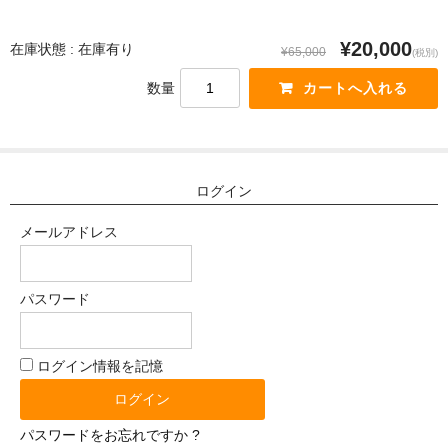
体重選択
¥20,000
在庫状態 : 在庫有り
0-10kg
¥65,000
(税別)
数量
10-20kg
21-30kg
31-40kg
ログイン
41-50kg
メールアドレス
51-60kg
パスワード
材質選択
シリコン
ログイン情報を記憶
TPE（エラストラマー）
ぬいぐるみ（布）
パスワードをお忘れですか ?