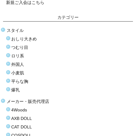
新規ご入会はこちら
塩化ビニール（プラスティック）
カテゴリー
価格選択
スタイル
3万円以下
おしり大きめ
3万〜8万円
つむり目
ロリ系
8万〜9万円
外国人
9万〜11万円
小麦肌
平らな胸
11万〜13万円
爆乳
13万〜15万円
メーカー・販売代理店
15万〜17万円
4Woods
AXB DOLL
17万〜19万円
CAT DOLL
19万円以上
COSDOLL