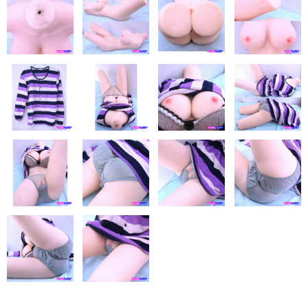
eles
DOLL4EVER
アップルトレーディングカンパニー
KUMA STORE
ベルドール東京
ラモンドール
パーフェクトボディ
AXB DOLL
NF DOLL
Lexenjoy