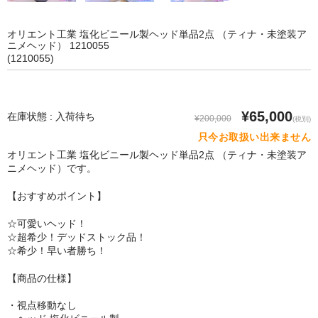
SM Doll
オリエント工業 塩化ビニール製ヘッド単品2点 （ティナ・未塗装ア
Qita Doll
ニメヘッド） 1210055
(1210055)
POdoll
HANI DOLL
¥65,000
在庫状態 : 入荷待ち
¥200,000
(税別)
CRYSTAL DOLL
只今お取扱い出来ません
オリエント工業 塩化ビニール製ヘッド単品2点 （ティナ・未塗装ア
COSDOLL
ニメヘッド）です。
Rabudoll
【おすすめポイント】
Junda Angel JP
☆可愛いヘッド！
☆超希少！デッドストック品！
qmmy
☆希少！早い者勝ち！
Banidoll
【商品の仕様】
・視点移動なし
PIEDOLL