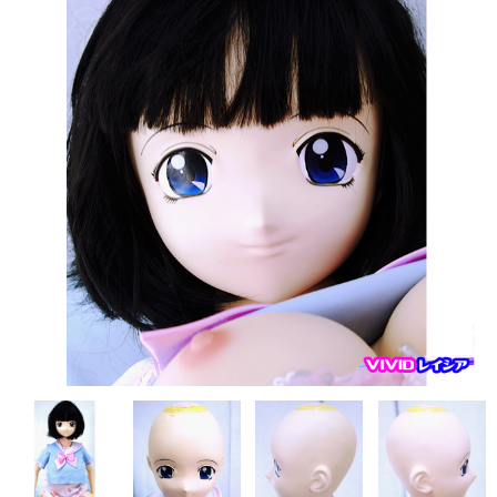
フレンド技研（ミクロメイド）
人造人RZR DOLL
Sanhui Doll
Sino DOLL
XYcolo Doll
WM DOLL
CAT DOLL
KISS DOLL
DOLLHOUSE168
JY DOLL
PIPER DOLL