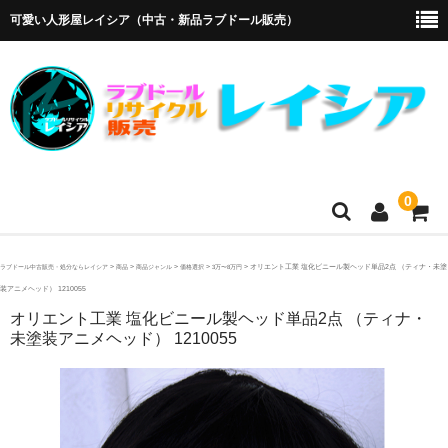
可愛い人形屋レイシア（中古・新品ラブドール販売）
0
ホーム
>
>
>
>
>
オリエント工業 塩化ビニール製ヘッド単品2点 （ティナ・未塗
ラブドール中古販売・処分ならレイシア
商品
商品ジャンル
価格選択
3万〜8万円
装アニメヘッド） 1210055
メーカー・販売代理店
オリエント工業 塩化ビニール製ヘッド単品2点 （ティナ・
未塗装アニメヘッド） 1210055
オリエント工業
4Woods
アルテトキオ