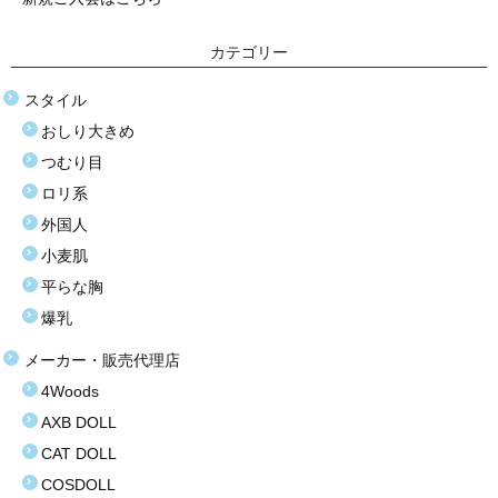
塩化ビニール（プラスティック）
カテゴリー
価格選択
スタイル
3万円以下
おしり大きめ
つむり目
3万〜8万円
ロリ系
8万〜9万円
外国人
小麦肌
9万〜11万円
平らな胸
11万〜13万円
爆乳
13万〜15万円
メーカー・販売代理店
4Woods
15万〜17万円
AXB DOLL
17万〜19万円
CAT DOLL
COSDOLL
19万円以上