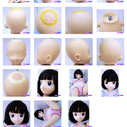
eles
DOLL4EVER
アップルトレーディングカンパニー
KUMA STORE
ベルドール東京
ラモンドール
パーフェクトボディ
AXB DOLL
NF DOLL
Lexenjoy