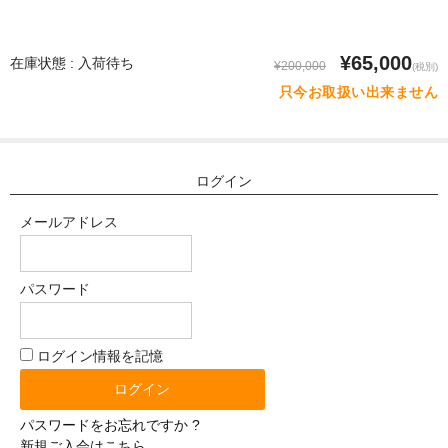
体重選択
0-10kg
¥65,000
在庫状態 : 入荷待ち
¥200,000
(税別)
只今お取扱い出来ません
10-20kg
21-30kg
31-40kg
ログイン
41-50kg
メールアドレス
51-60kg
パスワード
材質選択
シリコン
ログイン情報を記憶
TPE（エラストラマー）
パスワードをお忘れですか ?
ぬいぐるみ（布）
新規ご入会はこちら