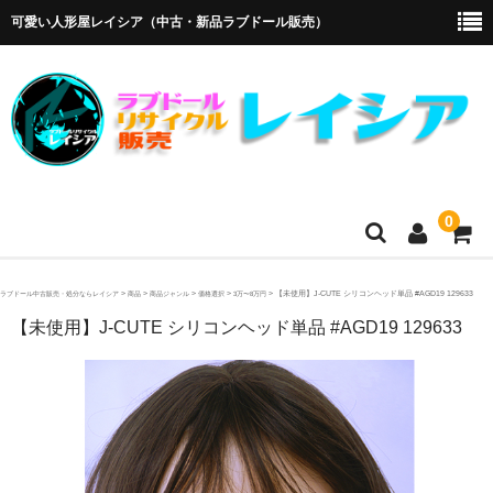
可愛い人形屋レイシア（中古・新品ラブドール販売）
0
ホーム
>
>
>
>
>
【未使用】J-CUTE シリコンヘッド単品 #AGD19 129633
ラブドール中古販売・処分ならレイシア
商品
商品ジャンル
価格選択
3万〜8万円
【未使用】J-CUTE シリコンヘッド単品 #AGD19 129633
メーカー・販売代理店
オリエント工業
4Woods
アルテトキオ