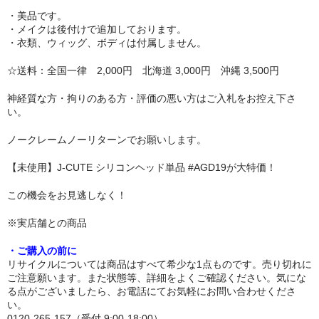
・美品です。
リップロップ
・メイクは後付けで追加しております。
・衣類、ウィッグ、ボディは付属しません。
下半身
☆送料：全国一律 2,000円 北海道 3,000円 沖縄 3,500円
木偶の坊
神経質な方・拘りのある方・評価の悪い方はご入札をお控え下さ
A-ONE
い。
身長選択
ノークレームノーリターンでお願いします。
100cm以下
【未使用】J-CUTE シリコンヘッド単品 #AGD19が大特価！
この機会をお見逃しなく！
110cm～130cm
※実店舗との商品
135cm～150cm
・ご購入の前に
155cm～160cm
リサイクルについては商品はすべて希少な1点ものです。売り切れに
ご注意願います。また状態等、詳細をよくご確認ください。気にな
170cm以上
る点がございましたら、お電話にてお気軽にお問い合わせくださ
い。
ヘッド
0120-265-157（受付 9:00-18:00）