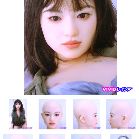
フレンド技研（ミクロメイド）
人造人RZR DOLL
Sanhui Doll
Sino DOLL
XYcolo Doll
WM DOLL
CAT DOLL
KISS DOLL
DOLLHOUSE168
JY DOLL
PIPER DOLL