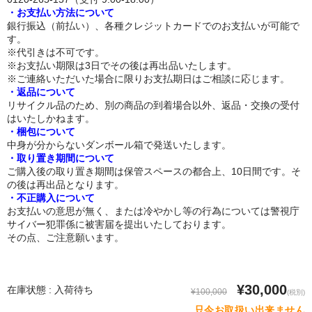
・お支払い方法について
銀行振込（前払い）、各種クレジットカードでのお支払いが可能で
トルソー
す。
※代引きは不可です。
下半身ドール
※お支払い期限は3日でその後は再出品いたします。
※ご連絡いただいた場合に限りお支払期日はご相談に応じます。
スタイル
・返品について
リサイクル品のため、別の商品の到着場合以外、返品・交換の受付
ロリ系
はいたしかねます。
・梱包について
爆乳
中身が分からないダンボール箱で発送いたします。
・取り置き期間について
ご購入後の取り置き期間は保管スペースの都合上、10日間です。そ
おしり大きめ
の後は再出品となります。
・不正購入について
平らな胸
お支払いの意思が無く、または冷やかし等の行為については警視庁
サイバー犯罪係に被害届を提出いたしております。
つむり目
その点、ご注意願います。
小麦肌
¥30,000
在庫状態 : 入荷待ち
外国人
¥100,000
(税別)
只今お取扱い出来ません