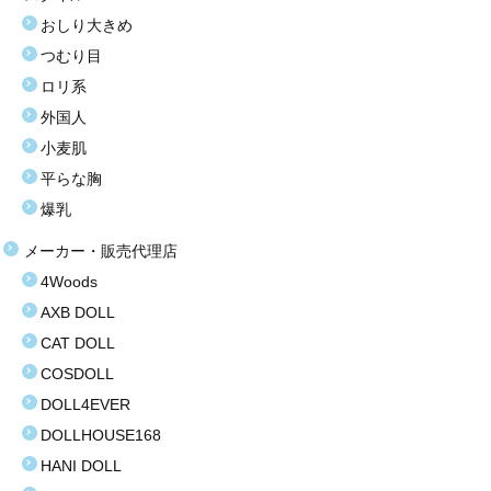
おしり大きめ
塩化ビニール（プラスティック）
つむり目
価格選択
ロリ系
外国人
3万円以下
小麦肌
3万〜8万円
平らな胸
爆乳
8万〜9万円
メーカー・販売代理店
9万〜11万円
4Woods
11万〜13万円
AXB DOLL
CAT DOLL
13万〜15万円
COSDOLL
15万〜17万円
DOLL4EVER
DOLLHOUSE168
17万〜19万円
HANI DOLL
19万円以上