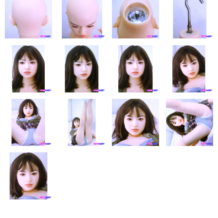
eles
DOLL4EVER
アップルトレーディングカンパニー
KUMA STORE
ベルドール東京
ラモンドール
パーフェクトボディ
AXB DOLL
NF DOLL
Lexenjoy