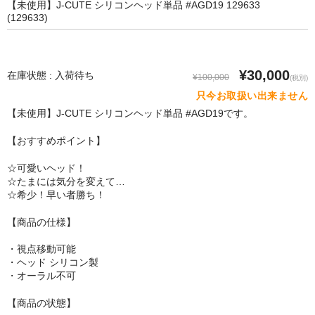
【未使用】J-CUTE シリコンヘッド単品 #AGD19 129633
SM Doll
(129633)
Qita Doll
POdoll
¥30,000
在庫状態 : 入荷待ち
¥100,000
(税別)
只今お取扱い出来ません
HANI DOLL
【未使用】J-CUTE シリコンヘッド単品 #AGD19です。
CRYSTAL DOLL
【おすすめポイント】
COSDOLL
☆可愛いヘッド！
☆たまには気分を変えて…
Rabudoll
☆希少！早い者勝ち！
Junda Angel JP
【商品の仕様】
qmmy
・視点移動可能
・ヘッド シリコン製
Banidoll
・オーラル不可
PIEDOLL
【商品の状態】