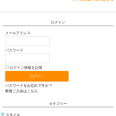
体重選択
0-10kg
ログイン
10-20kg
メールアドレス
21-30kg
31-40kg
パスワード
41-50kg
ログイン情報を記憶
51-60kg
材質選択
パスワードをお忘れですか ?
シリコン
新規ご入会はこちら
TPE（エラストラマー）
カテゴリー
ぬいぐるみ（布）
スタイル