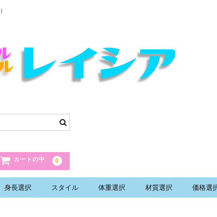
）
カートの中
0
身長選択
スタイル
体重選択
材質選択
価格選