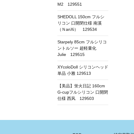
M2 129551
SHEDOLL 150cm フルシ
リコン 口開閉仕様 南溪
（ＮanXi） 129534
Starpely 85cm フルシリコ
ントルソー 超軽量化
Julie 129515
XYcoloDoll シリコンヘッド
単品 小雅 129513
【美品】蛍火日記 160cm
G-cupフルシリコン 口開閉
仕様 西风 129503