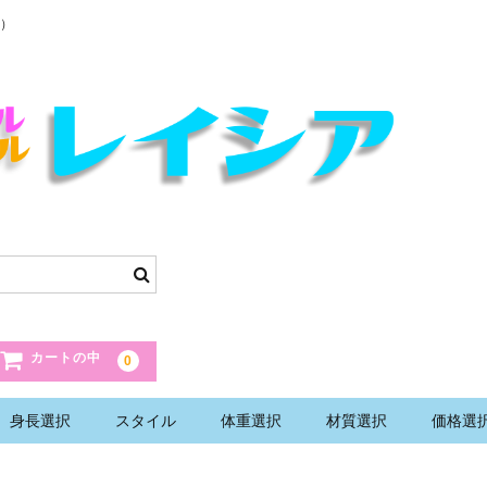
）
カートの中
0
身長選択
スタイル
体重選択
材質選択
価格選