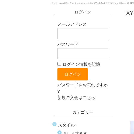
>
>
XYcoloDoll シリコンヘッド単品 小雅 129
ラブドール中古販売・処分ならレイシア
未分類
ログイン
XY
メールアドレス
パスワード
ログイン情報を記憶
パスワードをお忘れですか
?
新規ご入会はこちら
カテゴリー
スタイル
おしり大きめ