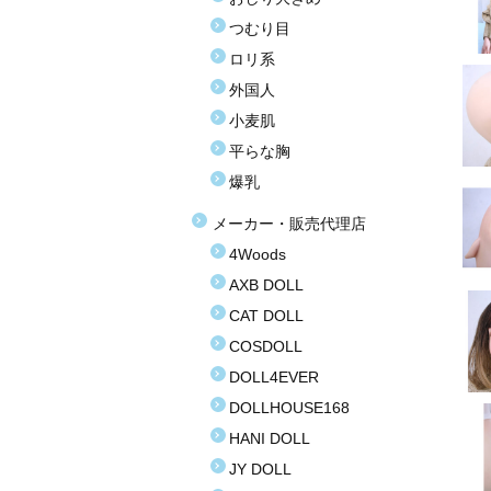
つむり目
ロリ系
外国人
小麦肌
平らな胸
爆乳
メーカー・販売代理店
4Woods
AXB DOLL
CAT DOLL
COSDOLL
DOLL4EVER
DOLLHOUSE168
HANI DOLL
JY DOLL