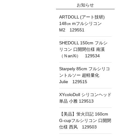
お知らせ
ARTDOLL (アート技研)
148㎝ mフルシリコン
M2 129551
SHEDOLL 150cm フルシ
リコン 口開閉仕様 南溪
（ＮanXi） 129534
Starpely 85cm フルシリコ
ントルソー 超軽量化
Julie 129515
XYcoloDoll シリコンヘッド
単品 小雅 129513
【美品】蛍火日記 160cm
G-cupフルシリコン 口開閉
仕様 西风 129503