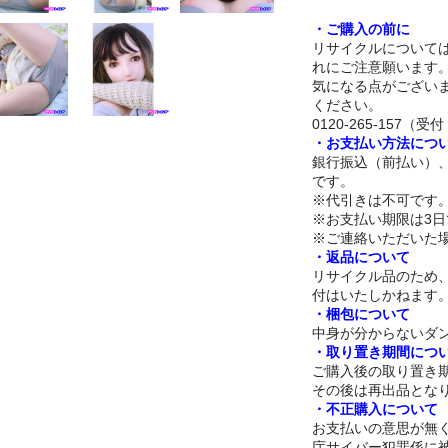
・ご購入の前に
リサイクルについて
れにご注意願います
気になる点がござい
ください。
0120-265-157（受付 
・お支払い方法につ
銀行振込（前払い）
です。
※代引きは不可です
※お支払い期限は3
※ご連絡いただいた
・返品について
リサイクル品のため
付はいたしかねます
・梱包について
中身が分からないダ
・取り置き期間につ
ご購入後の取り置き期
その後は再出品とな
・不正購入について
お支払いの意思が無
庁サイバー犯罪係に