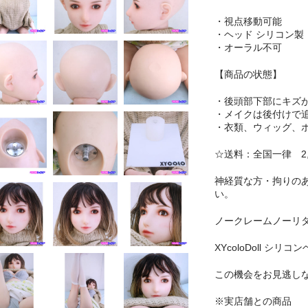
・視点移動可能
・ヘッド シリコン製
・オーラル不可
【商品の状態】
・後頭部下部にキズ
・メイクは後付けで
・衣類、ウィッグ、
☆送料：全国一律 2,0
神経質な方・拘りの
い。
ノークレームノーリ
XYcoloDoll シ
この機会をお見逃し
※実店舗との商品