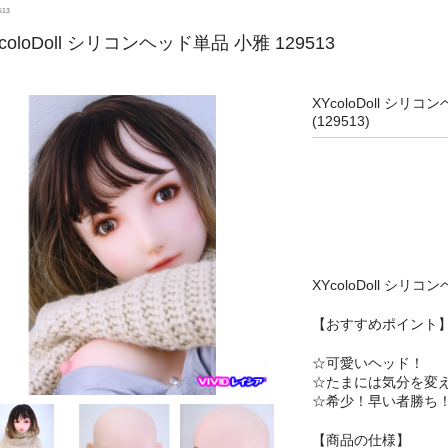
513
coloDoll シリコンヘッド単品 小雅 129513
XYcoloDoll シリコ
(129513)
XYcoloDoll シリ
【おすすめポイント
☆可愛いヘッド！
☆たまには気分を変
☆希少！早い者勝ち
【商品の仕様】