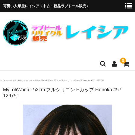
可愛い人形屋レイシア（中古・新品ラブドール販売）
0
ホーム
>
>
MyLoliWaifu 152cm フルシリコン Eカップ Honoka #57 129751
ラブドール中古販売・処分ならレイシア
商品
MyLoliWaifu 152cm フルシリコン Eカップ Honoka #57
メーカー・販売代理店
129751
オリエント工業
4Woods
アルテトキオ