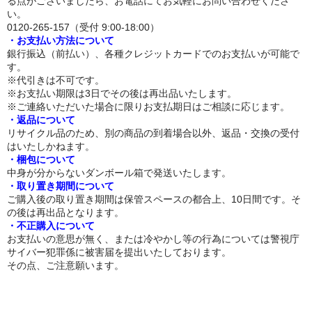
る点がございましたら、お電話にてお気軽にお問い合わせくださ
体重選択
い。
0120-265-157（受付 9:00-18:00）
0-10kg
・お支払い方法について
銀行振込（前払い）、各種クレジットカードでのお支払いが可能で
10-20kg
す。
※代引きは不可です。
※お支払い期限は3日でその後は再出品いたします。
21-30kg
※ご連絡いただいた場合に限りお支払期日はご相談に応じます。
・返品について
31-40kg
リサイクル品のため、別の商品の到着場合以外、返品・交換の受付
はいたしかねます。
41-50kg
・梱包について
中身が分からないダンボール箱で発送いたします。
51-60kg
・取り置き期間について
ご購入後の取り置き期間は保管スペースの都合上、10日間です。そ
材質選択
の後は再出品となります。
・不正購入について
お支払いの意思が無く、または冷やかし等の行為については警視庁
シリコン
サイバー犯罪係に被害届を提出いたしております。
その点、ご注意願います。
TPE（エラストラマー）
ぬいぐるみ（布）