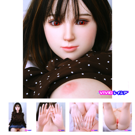
フレンド技研（ミクロメイド）
人造人RZR DOLL
Sanhui Doll
Sino DOLL
XYcolo Doll
WM DOLL
CAT DOLL
KISS DOLL
DOLLHOUSE168
JY DOLL
PIPER DOLL