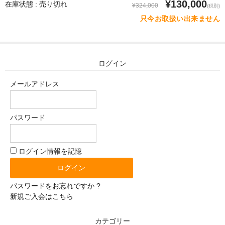
¥130,000
在庫状態 : 売り切れ
¥324,000
(税別)
塩化ビニール（プラスティック）
只今お取扱い出来ません
価格選択
3万円以下
ログイン
3万〜8万円
メールアドレス
8万〜9万円
パスワード
9万〜11万円
11万〜13万円
ログイン情報を記憶
13万〜15万円
15万〜17万円
パスワードをお忘れですか ?
新規ご入会はこちら
17万〜19万円
カテゴリー
19万円以上