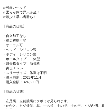
リップロップ
☆可愛いヘッド！
☆柔らか胸で昇天必至！
下半身
☆希少！早い者勝ち！
【商品の仕様】
木偶の坊
・自立加工なし
A-ONE
・視点移動可能
・オーラル可
身長選択
・ヘッド シリコン製
・ボディ シリコン製
100cm以下
・ホールタイプ：一体型
・肩骨格タイプ：新骨格
110cm～130cm
・身長 152㎝
・スリーサイズ、体重は不明
・購入時期：2025年11月
135cm～150cm
・購入金額：324,500円
155cm～160cm
【商品の状態】
170cm以上
・左足裏、左前腕裏にクボミが見られます。
・かかと、ヒジ外側、耳、手の指、手の甲、手の平、ヒジ内側、肩
ヘッド