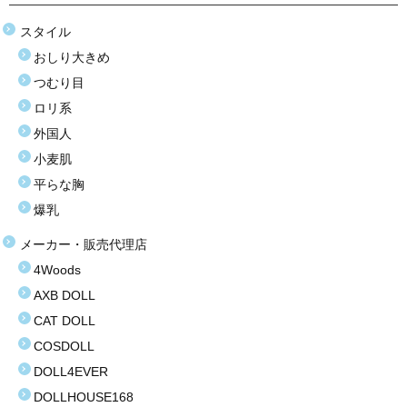
スタイル
お買い得商品
おしり大きめ
お問い合わせ
つむり目
ロリ系
外国人
小麦肌
平らな胸
爆乳
メーカー・販売代理店
4Woods
AXB DOLL
CAT DOLL
COSDOLL
DOLL4EVER
DOLLHOUSE168