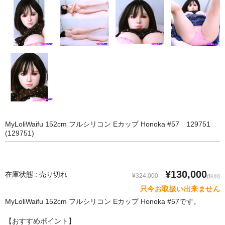
SM Doll
Qita Doll
POdoll
HANI DOLL
CRYSTAL DOLL
COSDOLL
MyLoliWaifu 152cm フルシリコン Eカップ Honoka #57 129751
Rabudoll
(129751)
Junda Angel JP
¥130,000
qmmy
在庫状態 : 売り切れ
¥324,000
(税別)
只今お取扱い出来ません
Banidoll
MyLoliWaifu 152cm フルシリコン Eカップ Honoka #57です。
PIEDOLL
【おすすめポイント】