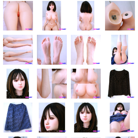
eles
DOLL4EVER
アップルトレーディングカンパニー
KUMA STORE
ベルドール東京
ラモンドール
パーフェクトボディ
AXB DOLL
NF DOLL
Lexenjoy