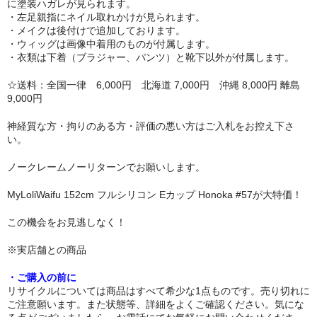
に塗装ハガレが見られます。
・左足親指にネイル取れかけが見られます。
トルソー
・メイクは後付けで追加しております。
・ウィッグは画像中着用のものが付属します。
下半身ドール
・衣類は下着（ブラジャー、パンツ）と靴下以外が付属します。
☆送料：全国一律 6,000円 北海道 7,000円 沖縄 8,000円 離島
スタイル
9,000円
ロリ系
神経質な方・拘りのある方・評価の悪い方はご入札をお控え下さ
い。
爆乳
ノークレームノーリターンでお願いします。
おしり大きめ
MyLoliWaifu 152cm フルシリコン Eカップ Honoka #57が大特価！
平らな胸
この機会をお見逃しなく！
つむり目
※実店舗との商品
小麦肌
・ご購入の前に
リサイクルについては商品はすべて希少な1点ものです。売り切れに
外国人
ご注意願います。また状態等、詳細をよくご確認ください。気にな